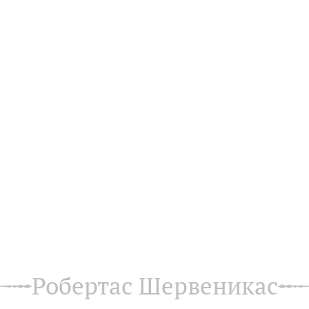
Робертас Шервеникас