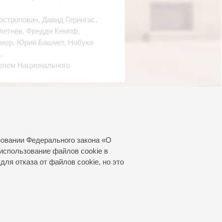
стропович, Давид Герингас,
летнёв, Фредди Кемпф,
емер, Юрий Башмет, Нобуко
.
телем Национального
новании Федерального закона «О
использование файлов cookie в
для отказа от файлов cookie, но это