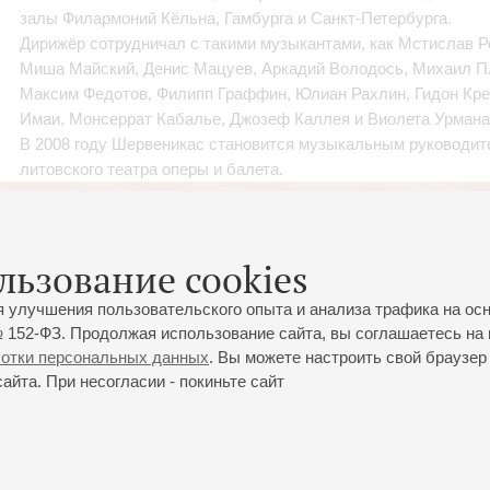
залы Филармоний Кёльна, Гамбурга и Санкт-Петербурга.
Дирижёр сотрудничал с такими музыкантами, как Мстислав Ро
Миша Майский, Денис Мацуев, Аркадий Володось, Михаил П
Максим Федотов, Филипп Граффин, Юлиан Рахлин, Гидон Кр
Имаи, Монсеррат Кабалье, Джозеф Каллея и Виолета Урмана
В 2008 году Шервеникас становится музыкальным руководи
литовского театра оперы и балета.
льзование cookies
я улучшения пользовательского опыта и анализа трафика на ос
 152-ФЗ. Продолжая использование сайта, вы соглашаетесь на 
ботки персональных данных
. Вы можете настроить свой браузер 
йта. При несогласии - покиньте сайт