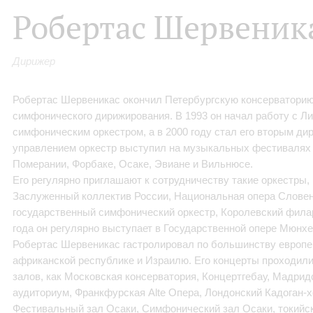
Робертас Шервеник
Дирижер
Робертас Шервеникас окончил Петербургскую консерваторию 
симфонического дирижирования. В 1993 он начал работу с 
симфоническим оркестром, а в 2000 году стал его вторым ди
управлением оркестр выступил на музыкальных фестивалях в
Померании, Форбаке, Осаке, Эвиане и Вильнюсе.
Его регулярно приглашают к сотрудничеству такие оркестры,
Заслуженный коллектив России, Национальная опера Словен
государственный симфонический оркестр, Королевский филар
года он регулярно выступает в Государственной опере Мюнхе
Робертас Шервеникас гастролировал по большинству европе
африканской республике и Израилю. Его концерты проходили
залов, как Московская консерватория, Концертгебау, Мадри
аудиториум, Франкфурская Alte Опера, Лондонский Кадоган-х
Фестивальный зал Осаки, Симфонический зал Осаки, токийск