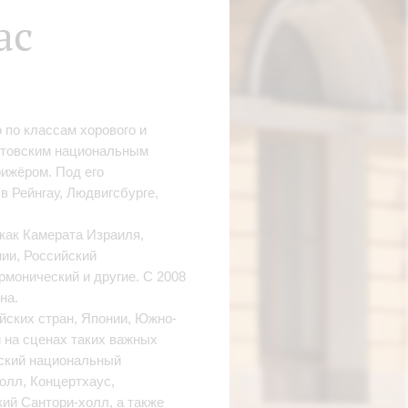
ас
по классам хорового и
Литовским национальным
рижёром. Под его
 Рейнгау, Людвигсбурге,
 как Камерата Израиля,
ии, Российский
монический и другие. С 2008
на.
йских стран, Японии, Южно-
 на сценах таких важных
дский национальный
олл, Концертхаус,
ий Сантори-холл, а также