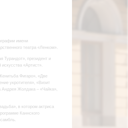
ографии имени
арственного театра «Ленком».
я Турандот», президент и
̆ искусства «Артист».
 Женитьба Фигаро», «Две
ение укротителя», «Визит
 Андрея Жолдака – «Чайка»,
вадьба», в котором актриса
программе Каннского
нсамбль.