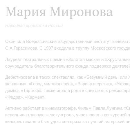
Мария Миронова
Народная артистка России
Окончила Всероссийский государственный институт кинемат
С.А.Герасимова. С 1997 входила в труппу Московского госуд
Лауреат театральных премий «Золотая маска» и «Хрустальна
соучредитель благотворительного фонда поддержки деятелеи
Дебютировала в таких спектаклях, как «Безумный день, или
женщины», «Город миллионеров», «Варвар и еретик», «Укрощ
дамы», «Тартюф». Также играла роли в спектаклях режиссера
«Федра», «Кармен».
Активно работает в кинематографе
. Фильм Павла Лунгина «С
исполнила главную женскую роль, участвовал в конкурсной 
кинофестиваля и был удостоен приза за лучший актерский а