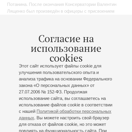
Потанина. После окончания Консерватории Валентин
Лященко был произведён в офицеры с присвоением
первого офицерского звания «лейтенант», с 2008 года
является военным дирижёром Адмиралтейского оркестра
Ленинградской военно-морской базы.
Согласие на
использование
Сегодня Валентин Лященко ведёт активную концертную
работу, участвует в музыкальных фестивалях и
cookies
международных проектах, выступает в городах России и
за рубежом. Лященко сотрудничает с известными
Этот сайт использует файлы cookie для
солистами, ведущими оркестрами и хоровыми
улучшения пользовательского опыта и
анализа трафика на основании Федерального
коллективами. Кроме этого, Адмиралтейский оркестр под
закона «О персональных данных» от
управлением Валентина Лященко обеспечивает
27.07.2006 № 152-ФЗ. Продолжая
множество городских и флотских праздников, встречи на
использование сайта, вы соглашаетесь на
высшем уровне, парады и государственные церемонии.
использование файлов cookie в соответствии
Стало традиционным участие дирижёра в телевизионных
с нашей
Политикой обработки персональных
и радиопередачах. Валентин Лященко удостоен
данных
. Вы можете настроить свой браузер
Молодёжной премии губернатора в области культуры;
для отказа от файлов cookie, но это может
награждён серебряной медалью первоверховного
повлиять на функциональность сайта. При