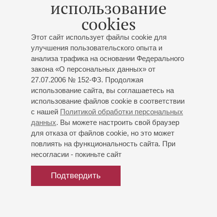
использование
Италии, Испании, Румынии, Чехии, Швейцарии, России,
cookies
Литве, Латвии...
После того как органист в 1998 году стал почётным
Этот сайт использует файлы cookie для
гражданином Скарперии (Тоскана), он каждый год даёт
улучшения пользовательского опыта и
концерты в дуэте с известными солистами.
анализа трафика на основании Федерального
В настоящий момент Даниэль Пандольфо -
закона «О персональных данных» от
художественный руководитель фестиваля “Les Mardis de
27.07.2006 № 152-ФЗ. Продолжая
l’Orgue Merklin” и главный органист большого Мерклин-
использование сайта, вы соглашаетесь на
органа во французском городе Оберне (Эльзас).
использование файлов cookie в соответствии
с нашей
Политикой обработки персональных
данных
. Вы можете настроить свой браузер
для отказа от файлов cookie, но это может
повлиять на функциональность сайта. При
несогласии - покиньте сайт
Подтвердить