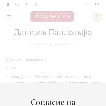
|
RU
EN
Даниэль Пандольфо
Биография
Мероприятия
Орган
С 14 лет Даниэль Пандольфо работал органистом в
соборе святого Климента в Метце. Одновременно с этим
он учился в региональной Высшей школе музыки.
Окончив класс Пьера Кошеро, Даниэль начал карьеру
концертирующего исполнителя.
Согласие на
Даниэль Пандольфо выступал во Франции, Бельгии,