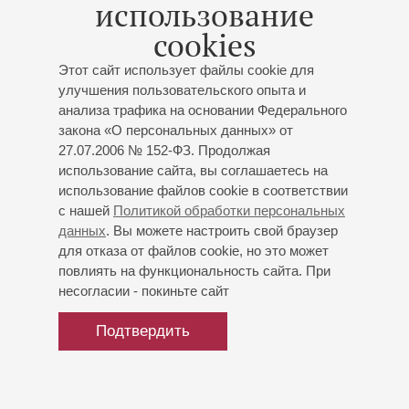
использование
Работала в симфоническом оркестре Филармонического
cookies
общества Санкт-Петербурга, в 2009–2017 годах –
заместитель концертмейстера оркестра Михайловского
Этот сайт использует файлы cookie для
улучшения пользовательского опыта и
театра, участвовала в концертах и гастролях с сольным
анализа трафика на основании Федерального
и ансамблевым репертуаром.
закона «О персональных данных» от
С 2017-го – артистка Симфонического оркестра
27.07.2006 № 152-ФЗ. Продолжая
Мариинского театра. Выступает в составе ансамблей на
использование сайта, вы соглашаетесь на
сценах Концертного и камерных залов.
использование файлов cookie в соответствии
с нашей
Политикой обработки персональных
данных
. Вы можете настроить свой браузер
для отказа от файлов cookie, но это может
повлиять на функциональность сайта. При
несогласии - покиньте сайт
Подтвердить