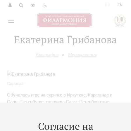
|
RU
EN
Екатерина Грибанова
Биография
Мероприятия
Скрипка
Обучалась игре на скрипке в Иркутске, Караганде и
Санкт-Петербурге, окончила Санкт-Петербургское
музыкальное училище имени Н.А.Римского-Корсакова
(класс Владимира Андреева) и Санкт-Петербургскую
консерваторию (класс народного артиста РСФСР,
Согласие на
профессора Владимира Овчарека).