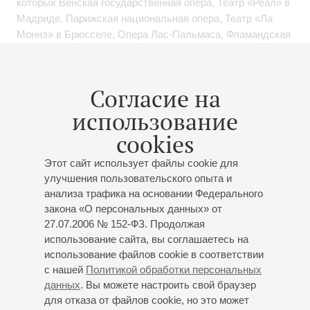
которых Венская государственная опера, Театр «Реал» в
Мадриде, Парижская национальная опера, Театр «Ла
Моннэ» в Брюсселе, Опера Лас-Пальмаса, Фламандская
опера (Бельгия), Театр «Комунале» в Болонье, Театр
«Сан-Карло» в Неаполе, Театр «Массимо» в Палермо,
Театр Петруццелли в Барии, «Земперопер» в Дрездене,
Согласие на
Гамбургская опера, Опера Лозанны, «Опера-комик» в
использование
Париже, Театр «Ан дер Вин» в Вене, театры Японии,
Америки…
cookies
Максим Миронов выступал под управлением таких
Этот сайт использует файлы cookie для
выдающихся дирижеров как Aльберто Дзедда, Донато
улучшения пользовательского опыта и
анализа трафика на основании Федерального
Ренцетти, Бруно Кампанелла, Эвелино Пидó, Владимир
закона «О персональных данных» от
Юровский, Микеле Мариотти, Клаудио Шимоне, Хесус
27.07.2006 № 152-ФЗ. Продолжая
Лопес-Кобос, Джулиано Карелла, Джанандреа Нозеда,
использование сайта, вы соглашаетесь на
Джеймс Конлон, Антонино Фольяни, Риккардо Фрицца.
использование файлов cookie в соответствии
с нашей
Политикой обработки персональных
Максим – участник крупнейших оперных фестивалей,
данных
. Вы можете настроить свой браузер
среди которых Экс-ан-Прованс и Глайндборо.
для отказа от файлов cookie, но это может