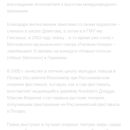
восхождение исполнителя к высотам международного
признания.
Благодаря интенсивным занятиям со своим педагогом –
сначала в школе Девятова, а затем и в ГМУ им.
Гнесиных, в 2003 году певец – в то время уже солист
Московского музыкального театра «Геликон-Опера» –
завоёвывает II премию на конкурсе «Новые голоса»
(«Neue Stimmen») в Германии.
В 2005 г. зачислен в летнюю школу молодых певцов в
Пезаро (Aссademia Rossiniana) при Россиниевском
оперном фестивале, которую, как и сам фестиваль,
возглавляет выдающийся дирижер Альберто Дзедда.
Максим Миронов стал первым русским тенором,
получившим приглашение на Россиниевский фестиваль
в Пезаро.
Певец выступал в лучших оперных театрах мира, среди