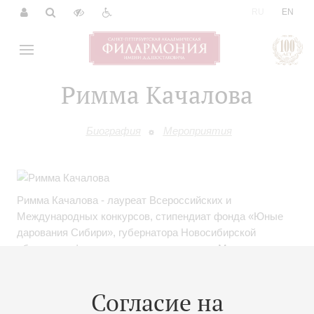
|
RU
EN
Римма Качалова
Биография
Мероприятия
Римма Качалова - лауреат Всероссийских и
Международных конкурсов, стипендиат фонда «Юные
дарования Сибири», губернатора Новосибирской
области в сфере культуры и искусства и Мэрии
Новосибирска. Принимала участие в мастер-классах
Владимира Троппа, Виллема Бронса, Сергея
Согласие на
Мильштейна, Наны Немсицверидзе, Дениса Бурштейна,
Владимира Овчинникова, Александра Мндоянца,