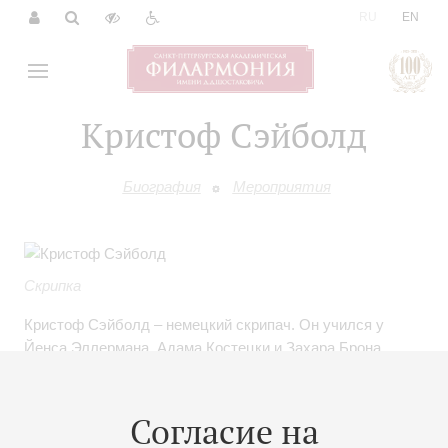
|
RU
EN
Кристоф Сэйболд
Биография
Мероприятия
Скрипка
Кристоф Сэйболд – немецкий скрипач. Он учился у
Йенса Эллермана, Адама Костецки и Захара Брона.
Широкий репертуар музыканта включает 30 концертов
различных композиторов от Баха до Щедрина. Сэйболд
– автор аранжировок и импровизаций на темы известных
Согласие на
композиторов.