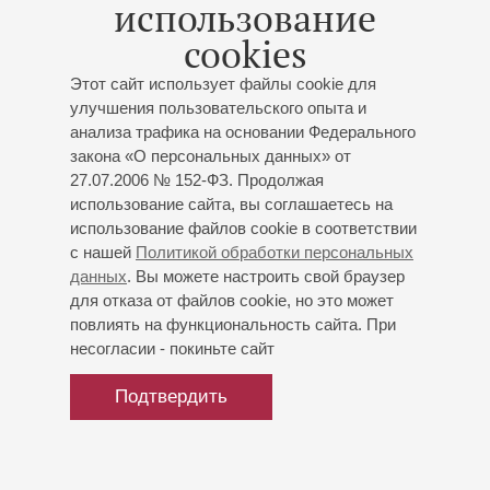
использование
Скрипач выступал в таких залах, как Концертгебау,
cookies
Гамбургский Leiszhalle, Штутгартский Liederhalle,
Нюрнбергский Meistersingerhalle, Мюнхенские
Этот сайт использует файлы cookie для
Herkulessaal и Prinzregententheater, Бременский Glocke и
улучшения пользовательского опыта и
Висбаденский Kurhaus, а также Токийский Opera City,
анализа трафика на основании Федерального
CDC Торонто и др.
закона «О персональных данных» от
Сэйболд регулярно выступает с оркестрами, в числе
27.07.2006 № 152-ФЗ. Продолжая
которых Пражский Radio Philharmonic, филармонические
использование сайта, вы соглашаетесь на
оркестры Торонто и Бонна, Оркестр Чешского радио,
использование файлов cookie в соответствии
Philharmonie der Nationen, Вюртембергский камерный
с нашей
Политикой обработки персональных
оркестр, Оркестр Братиславского радио, Лисбонский
данных
. Вы можете настроить свой браузер
камерный оркестр и др.
для отказа от файлов cookie, но это может
Кристоф Сэйболд – приглашённый артист Музыкального
повлиять на функциональность сайта. При
фестиваля Ammersee.
несогласии - покиньте сайт
Подтвердить