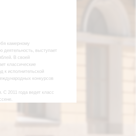
ебя камерному
ю деятельность, выступает
блей. В своей
ает классические
од к исполнительской
международных конкурсов
 С 2011 года ведет класс
ссене.