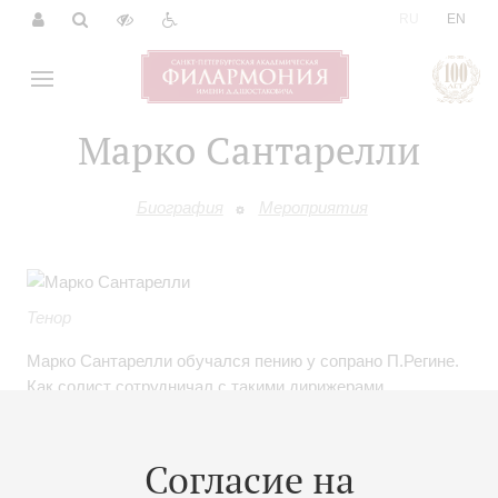
|
RU
EN
Марко Сантарелли
Биография
Мероприятия
Тенор
Марко Сантарелли обучался пению у сопрано П.Регине.
Как солист сотрудничал с такими дирижерами
и хормейстерами, как М.-В.Чунг, Н. Балаш, К.Майстер,
М.Нильссон, С.Виско и другими. Артист хора Академии
Санта-Чечилия, с которым в качестве солиста выступал
Согласие на
в ораториях Орфа «Кармина Бурана» и «Катулли