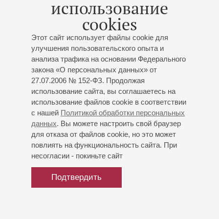
использование
кармина», а также принял участие в исполнении
cookies
Фантазии для фортепиано, хора и оркестра до минор
Бетховена под руководством М.-В.Чунга (партия
Этот сайт использует файлы cookie для
фортепиано – М.Поллини (2001) и А.Луккезини (2017)). В
улучшения пользовательского опыта и
2013 году певец принял участие в съемках фильма
анализа трафика на основании Федерального
«Питер Граймс» по опере Бриттена, а в 2017-м –
закона «О персональных данных» от
в «Фиделио» на музыку Бетховена (дирижер –
27.07.2006 № 152-ФЗ. Продолжая
А.Паппано). Признанный интерпретатор духовной
использование сайта, вы соглашаетесь на
музыки; в его репертуаре Реквием и Месса до мажор
использование файлов cookie в соответствии
(Коронационная) Моцарта Месса ля мажор Франка,
с нашей
Политикой обработки персональных
Рождественская оратория Сен-Санса, а также
данных
. Вы можете настроить свой браузер
произведения Кариссими, Гайдна, Шуберта, Генделя,
для отказа от файлов cookie, но это может
Брамса и Баха.
повлиять на функциональность сайта. При
несогласии - покиньте сайт
Подтвердить