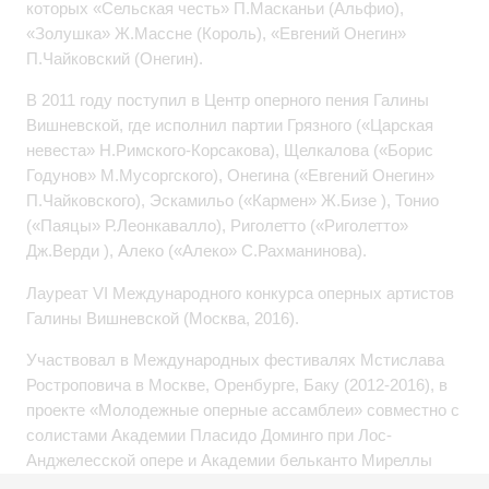
которых «Сельская честь» П.Масканьи (Альфио),
«Золушка» Ж.Массне (Король), «Евгений Онегин»
П.Чайковский (Онегин).
В 2011 году поступил в Центр оперного пения Галины
Вишневской, где исполнил партии Грязного («Царская
невеста» Н.Римского-Корсакова), Щелкалова («Борис
Годунов» М.Мусоргского), Онегина («Евгений Онегин»
П.Чайковского), Эскамильо («Кармен» Ж.Бизе ), Тонио
(«Паяцы» Р.Леонкавалло), Риголетто («Риголетто»
Дж.Верди ), Алеко («Алеко» С.Рахманинова).
Лауреат VI Международного конкурса оперных артистов
Галины Вишневской (Москва, 2016).
Участвовал в Международных фестивалях Мстислава
Ростроповича в Москве, Оренбурге, Баку (2012-2016), в
проекте «Молодежные оперные ассамблеи» совместно с
солистами Академии Пласидо Доминго при Лос-
Анджелесской опере и Академии бельканто Миреллы
Френи; в фестивале «Новое передвижничество»