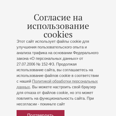
(Сургут); в постановке оперы Дж.Верди «Риголетто»
(Марулло) в Оперном театре в Лиможе (Франция), в
Согласие на
концерте «Голоса России» солистов Центра оперного
использование
пения в Мексике; III Международном фестивале
"Peregrinos Musicales" (Сантьяго-де-Компостела,
cookies
Испания); в концертном исполнении оперы Дж.Верди
«Симон Бокканегра» (Паоло) в Концертном зале
Этот сайт использует файлы cookie для
им.П.И.Чайковского, в концертном исполнении оперы
улучшения пользовательского опыта и
С.Прокофьева «Семен Котко» в Большом театре, в
анализа трафика на основании Федерального
закона «О персональных данных» от
Международном фестивале "Harmonia Moraviae" по
27.07.2006 № 152-ФЗ. Продолжая
приглашению В.Аттанази - руководителя оркестра
использование сайта, вы соглашаетесь на
Филармонии Богуслава Мартину (Чехия, 2015); в
использование файлов cookie в соответствии
Международном фестивале «Парад звезд в оперном»
с нашей
Политикой обработки персональных
(Красноярск, 2016). В июле 2018 года дебютировал на
данных
. Вы можете настроить свой браузер
фестивале Пуччини в Торре дель Лаго в опере
для отказа от файлов cookie, но это может
Дж.Пуччини «Манон Леско».
повлиять на функциональность сайта. При
несогласии - покиньте сайт
В качестве солиста Центра Оперного Пения
гастролировал в Австрии, Германии, Франции, США.
Подтвердить