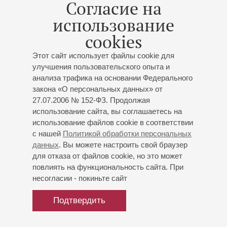
Согласие на
П.Калензе. Принимал участие в мастер-классах
Б.Нилсона (Швеция), Э.Х.Тарра (Базель) и П.Тибо
использование
(Париж).
cookies
В 1983 году получил первую премию на Международном
Этот сайт использует файлы cookie для
конкурсе духовых инструментов в Гданьске.
улучшения пользовательского опыта и
Во время учебы играл в различных оркестрах Гамбурга,
анализа трафика на основании Федерального
закона «О персональных данных» от
Любека, Брауншвейга, Ройтлингена и Вупперталя.
27.07.2006 № 152-ФЗ. Продолжая
Сейчас занимает должность первого трубача в оркестре
использование сайта, вы соглашаетесь на
Klassik Philharmonie Hamburg. Его концерты проходят в
использование файлов cookie в соответствии
разных городах Германии, а также за рубежом.
с нашей
Политикой обработки персональных
Особое внимание музыкант уделяет интерпретациям
данных
. Вы можете настроить свой браузер
барочных произведений для трубы-пикколо (труба эпохи
для отказа от файлов cookie, но это может
И.С.Баха), барочной трубы и флюгельгорна. Не меньшее
повлиять на функциональность сайта. При
несогласии - покиньте сайт
внимание уделяет он и произведениям современных
композиторов.
Подтвердить
Записал несколько компакт-дисков с произведениями
для трубы и органа.