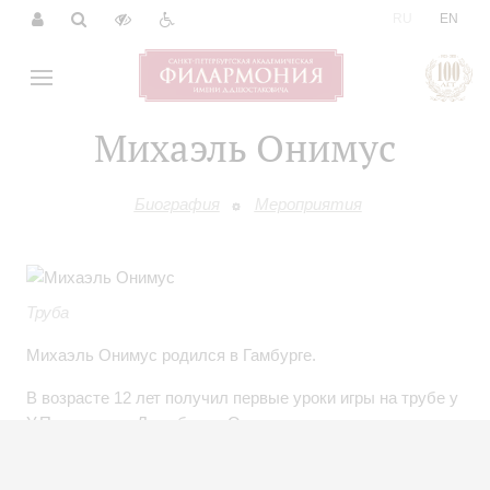
|
RU
EN
Михаэль Онимус
Биография
Мероприятия
Труба
Михаэль Онимус родился в Гамбурге.
В возрасте 12 лет получил первые уроки игры на трубе у
У.Петерсена в Люнебурге. Окончил с отличием
Гамбургскую высшую школу музыки и театра по классу
трубы. Среди его учителей - В.Сталлер и профессор