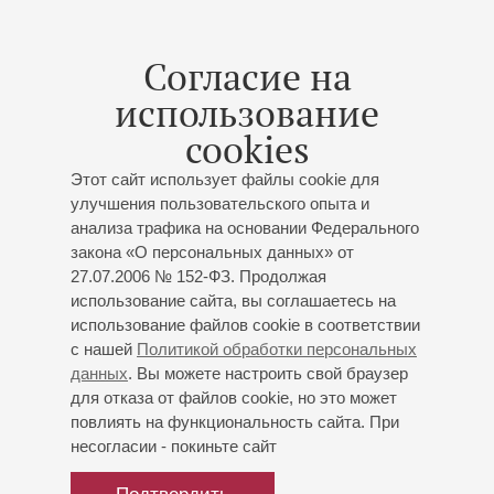
С 2005 преподает фортепиано в Нижегородской
консерватории, является ведущим концертмейстером
кафедры «музыкальный театр» и кафедры педагогики и
Согласие на
методики отделения «художественное образование»
использование
В 2018 году Министерство образования и науки
cookies
Российской Федерации присвоило Владимиру Исаеву
почетное ученое звание доцента в области музыкального
Этот сайт использует файлы cookie для
искусства. C 2012 года - доцент кафедры «музыкальное
улучшения пользовательского опыта и
анализа трафика на основании Федерального
образование» по классу фортепиано Белгородского
закона «О персональных данных» от
государственного института искусств и культуры.
27.07.2006 № 152-ФЗ. Продолжая
С 2013 года работает солистом и ведущим
использование сайта, вы соглашаетесь на
концертмейстером в Белгородской государственной
использование файлов cookie в соответствии
филармонии, где ежегодно выступает в абонементных
с нашей
Политикой обработки персональных
концертах.
данных
. Вы можете настроить свой браузер
для отказа от файлов cookie, но это может
В качестве солиста и концертмейстера успешно
повлиять на функциональность сайта. При
выступает на концертных площадках различных городов
несогласии - покиньте сайт
России: Нижнем Новгороде, Москве, Санкт-Петербурге,
Орле, Липецке, Курске, Белгороде, Калининграде, Пензе,