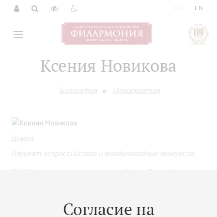
|
RU
EN
Ксения Новикова
Биография
Мероприятия
Домра
Лауреат всероссийского и международных конкурсов
В 2012 году окончила с отличием Санкт-Петербургскую
государственную консерваторию имени Н.А. Римского-
Корсакова (класс профессора А.В. Макарова).
Согласие на
Лауреат I степени международного конкурса юных