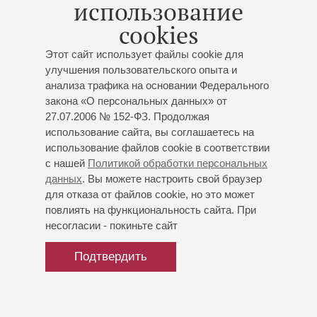
использование
исполнителей на народных инструментах (Петрозаводск,
cookies
2007), II степени Всероссийского Открытого конкурса
исполнителей на струнных народных инструментах
Этот сайт использует файлы cookie для
имени А.Б. Шалова (Санкт-Петербург, 2011), III степени
улучшения пользовательского опыта и
Международного конкурса исполнителей на народных
анализа трафика на основании Федерального
инструментах «Кубок Севера» имени А.Л. Репникова
закона «О персональных данных» от
(Петрозаводск, 2011).
27.07.2006 № 152-ФЗ. Продолжая
использование сайта, вы соглашаетесь на
С 2008 года – солистка Государственного Русского
использование файлов cookie в соответствии
концертного оркестра Санкт-Петербурга.
с нашей
Политикой обработки персональных
данных
. Вы можете настроить свой браузер
февраль 2025
для отказа от файлов cookie, но это может
повлиять на функциональность сайта. При
несогласии - покиньте сайт
Подтвердить