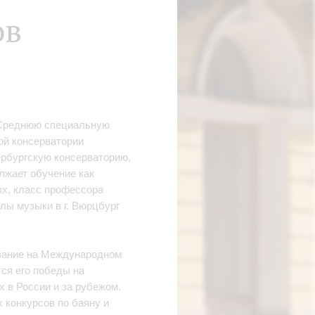
ов
в Среднюю специальную
ой консерватории
тербургскую консерваторию,
лжает обучение как
ых, класс профессора
лы музыки в г. Вюрцбург
звание на Международном
тся его победы на
 в России и за рубежом.
 конкурсов по баяну и