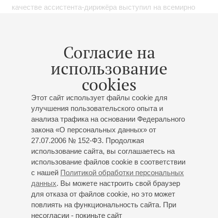
качестве ассистента-дирижёра выступил на всемирно
известном вагнеровском фестивале в Байройте. В 1998
году в городе Бакнанг (в окрестностях Штутгарта) был
создан фестиваль “Backnang Classic Ope®n Air”
Согласие на
(«Классическая опера на открытом воздухе»), теперь -
использование
ежегодное событие, музыкальным руководителем
которого стал Райнер Роос.
cookies
В 1998 - главный дирижер Городского театра Бадена на
Этот сайт использует файлы cookie для
Вене. В 2003 году стал первым немецким приглашенным
улучшения пользовательского опыта и
анализа трафика на основании Федерального
дирижером «Венской Капеллы Иоганна Штрауса». С 2004
закона «О персональных данных» от
года регулярно дирижирует в Венской государственной
27.07.2006 № 152-ФЗ. Продолжая
опере. С 2004 по 2009 год - главный дирижер
использование сайта, вы соглашаетесь на
Магдебургской оперы.
использование файлов cookie в соответствии
с нашей
Политикой обработки персональных
Постоянно сотрудничает оркестрами Баден-Бадена,
данных
. Вы можете настроить свой браузер
Вюртембергской филармонии, филармонии
для отказа от файлов cookie, но это может
Гейдельберга, Парижским камерным оркестром ”Les
повлиять на функциональность сайта. При
Solistes de Bourgogne”, оркестром Городского театра
несогласии - покиньте сайт