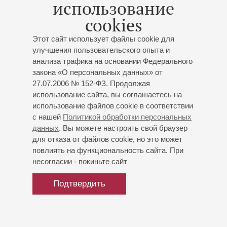
использование
в аспирантуре.
cookies
Лауреат международных конкурсов, среди которых
Международный конкурс им.Ф.Шуберта (Дортмунд,
Этот сайт использует файлы cookie для
Германия, 2005), Международный конкурс им.А.Скрябина
улучшения пользовательского опыта и
(Париж, Франция, 2006), Международный конкурс
анализа трафика на основании Федерального
"Mauro Monopoli Prize" (Барлетта, Италия, 2009).
закона «О персональных данных» от
С 2009 года преподает в Московской консерватории
27.07.2006 № 152-ФЗ. Продолжая
на кафедре специального фортепиано как ассистент, с
использование сайта, вы соглашаетесь на
2016 года имеет свой класс.
использование файлов cookie в соответствии
с нашей
Политикой обработки персональных
данных
. Вы можете настроить свой браузер
для отказа от файлов cookie, но это может
повлиять на функциональность сайта. При
несогласии - покиньте сайт
Подтвердить