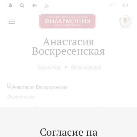
|
RU
EN
Анастасия
Воскресенская
Биография
Мероприятия
Фортепиано
Hодилась в Москве в семье музыкантов. Окончила
Центральную музыкальную школу при Московской
консерватории (класс Т.Л.Колосс). В 2003 году поступила
Согласие на
в Московскую консерваторию (класс профессора
Е.И.Кузнецовой). С 2008 по 2011 год проходила обучение