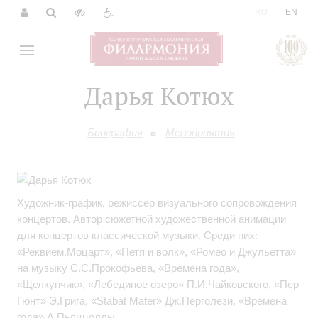
|
RU
EN
Дарья Котюх
Биография
Мероприятия
Художник-график, режиссер визуального сопровождения
концертов. Автор сюжетной художественной анимации
для концертов классической музыки. Среди них:
«Реквием.Моцарт», «Петя и волк», «Ромео и Джульетта»
на музыку С.С.Прокофьева, «Времена года»,
«Щелкунчик», «Лебединое озеро» П.И.Чайковского, «Пер
Гюнт» Э.Грига, «Stabat Mater» Дж.Перголези, «Времена
года» А.Пьяццоллы.