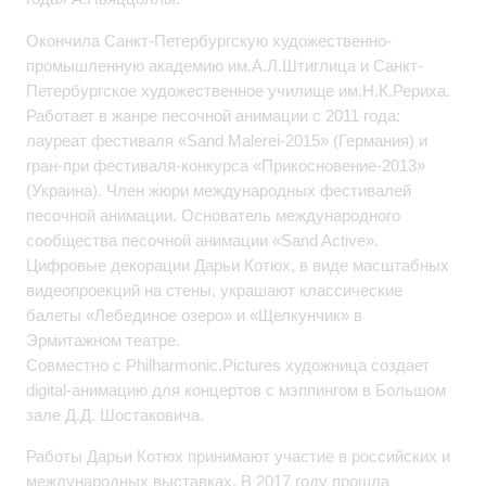
Окончила Санкт-Петербургскую художественно-
промышленную академию им.А.Л.Штиглица и Санкт-
Петербургское художественное училище им.Н.К.Рериха.
Работает в жанре песочной анимации с 2011 года:
лауреат фестиваля «Sand Malerei-2015» (Германия) и
гран-при фестиваля-конкурса «Прикосновение-2013»
(Украина). Член жюри международных фестивалей
песочной анимации. Основатель международного
сообщества песочной анимации «Sand Active».
Цифровые декорации Дарьи Котюх, в виде масштабных
видеопроекций на стены, украшают классические
балеты «Лебединое озеро» и «Щелкунчик» в
Эрмитажном театре.
Совместно с Philharmonic.Pictures художница создает
digital-анимацию для концертов с мэппингом в Большом
зале Д.Д. Шостаковича.
Работы Дарьи Котюх принимают участие в российских и
международных выставках. В 2017 году прошла