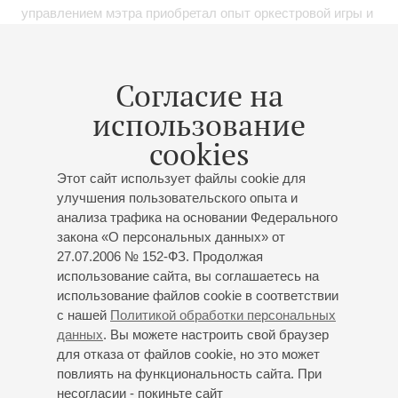
управлением мэтра приобретал опыт оркестровой игры и
постигал основы импровизации. С 1999 года и по
настоящее время Мосьпан играет в биг-бэнде Игоря
Бутмана.
Согласие на
использование
В 2005 году музыкант проходил стажировку в
университете "New School" в Нью-Йорке. Выступал в
cookies
легендарном нью-йоркском клубе "Blue Note" в составе
ансамбля "Open World Russian Octet".
Этот сайт использует файлы cookie для
улучшения пользовательского опыта и
анализа трафика на основании Федерального
В 2010 году выступал c ансамблем Вадима Эйленкрига в
закона «О персональных данных» от
Ялте на экономической конференции, где играл для
27.07.2006 № 152-ФЗ. Продолжая
Билла Клинтона (экс-президента США).
использование сайта, вы соглашаетесь на
использование файлов cookie в соответствии
В 2012 году в Нью-Йорке состоялась запись сольного
с нашей
Политикой обработки персональных
альбома Дмитрия - "On The Waves" со звездами нью-
данных
. Вы можете настроить свой браузер
йоркского джаза.
для отказа от файлов cookie, но это может
повлиять на функциональность сайта. При
Принимал участие во многих международных джаз-
несогласии - покиньте сайт