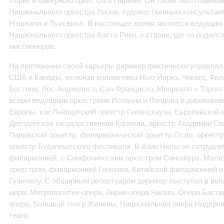
Йорке и камерного оркестра в Париже. Он также был главн
Национального оркестра Лиона, художественным консультант
Нэшвилл и Луисвилл. В настоящее время является ведущи
Национального оркестра Коста-Рики, в стране, где он родилс
миссионеров.
На протяжении своей карьеры дирижер фактически управлял
США и Канады, включая коллективы Нью-Йорка, Чикаго, Фил
Бостона, Лос-Анджелеса, Сан-Франциско, Монреаля и Торонт
всеми ведущими оркестрами Испании и Лондона и дирижиров
Европы, как Лейпцигский оркестр Гевандхауза, Европейский 
Дрезденская государственная Капелла, оркестр Академии Св
Парижский оркестр, филармонический оркестр Осло, оркест
оркестр Будапештского фестиваля. В Азии Нельсон сотрудни
филармонией, с Симфоническим оркестром Сингапура, Мал
оркестром, филармонией Гонконга, Китайской филармонией и
Гуанчжоу. C обширным репертуаром дирижер выступал в вел
мира: Метрополитен-опера, Лирик-опера Чикаго, Опера Басти
опера, Большой театр Женевы, Национальная опера Нидерла
театр.