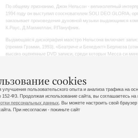
По общему признанию, Джон Нельсон - великолепный интерпр
1994 году он выступил сооснователем SOLI DEO GLORIA, орг
заказывает произведения духовной музыки выдающимся комп
К.Раус, Д.Макмиллан, Р.Пануфник.
Выдающаяся дискография маэстро Нельсона включает запис
(премия Грэмми, 1993), «Беатриче и Бенедикт» Берлиоза (отме
высоко оцененные DVD записи, среди которых Месса си мин
Баха, «Сотворение мира» Гайдна и Торжественная месса Бет
Нельсон также записал все симфонии и фортепианные конце
льзование cookies
оркестром Парижа, почетным музыкальным руководителем кот
я улучшения пользовательского опыта и анализа трафика на ос
Недавний дебют на сценеоперного театра Франкфурта в ново
 152-ФЗ. Продолжая использование сайта, вы соглашаетесь на 
постановке «Троянцев» Берлиоза получил продолжение в ко
ботки персональных данных
. Вы можете настроить свой браузер 
филармоническим оркестром Страсбурга, записанным компани
йта. При несогласии - покиньте сайт
В текущем сезоне Джон Нельсон выступит на сцене Санкт-Пе
фестивале им.Д.Энеску в Бухаресте с «Осуждением Фауста» 
по Азии с Лондонским филармоническим оркестром.