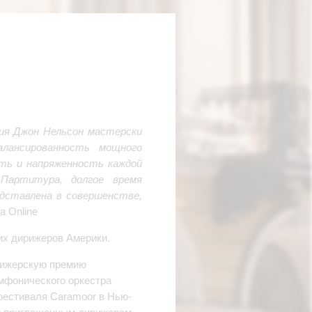
ия Джон Нельсон мастерски
алансированность мощного
сть и напряженность каждой
Партитура, долгое время
едставлена в совершенстве,
a Online
их дирижеров Америки.
рижерскую премию
мфонического оркестра
фестиваля Caramoor в Нью-