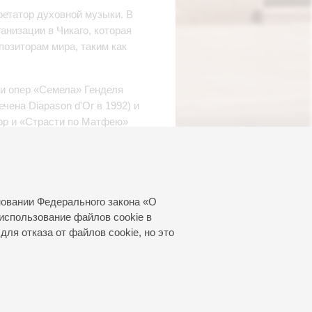
етатор духовной музыки. В
анизации в Чикаго, которая
озиторам мира, таким как
и опер «Семела» Генделя
чена Diapason d'Or в 1992) и
ор и «Страсти по Матфею»
ховена.
рты Бетховена с Камерным
орого он является.
новании Федерального закона «О
й
использование файлов cookie в
нцертном исполнении оперы с
для отказа от файлов cookie, но это
ей Warner Classics.
тербургской филармонии, на
Берлиоза и отправится в тур