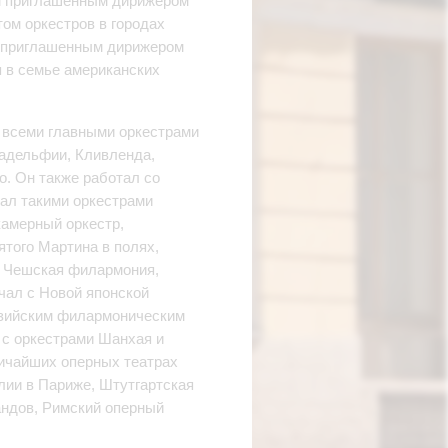
ым приглашенным дирижером
ом оркестров в городах
м приглашенным дирижером
я в семье американских
 всеми главными оркестрами
адельфии, Кливленда,
о. Он также работал со
ал такими оркестрами
камерный оркестр,
ятого Мартина в полях,
р Чешская филармония,
чал с Новой японской
азийским филармоническим
 с оркестрами Шанхая и
ичайших оперных театрах
лии в Париже, Штутгартская
ндов, Римский оперный