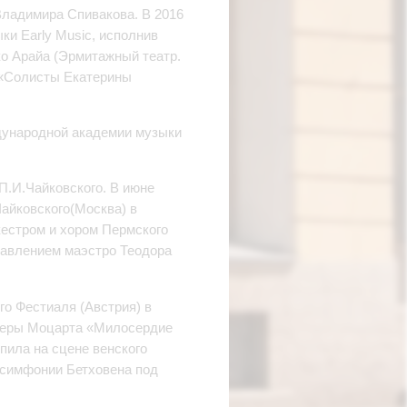
Владимира Спивакова. В 2016
ки Early Music, исполнив
о Арайа (Эрмитажный театр.
 «Солисты Екатерины
ждународной академии музыки
 П.И.Чайковского. В июне
Чайковского(Москва) в
кестром и хором Пермского
правлением маэстро Теодора
го Фестиаля (Австрия) в
 оперы Моцарта «Милосердие
пила на сцене венского
й симфонии Бетховена под