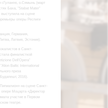
г.Гулангю, о.Сямынь (март
ях Баха, "Stabat Mater"
е выступила на сцене
премьеры оперы Респиги
анция, Германия,
итва, Латвия, Эстония).
окалистов в Санкт-
 стала финалисткой
zione Dell'Opera"
ion Baltic International
льного приза
(Будапешт, 2016).
«Пигмалион» на сцене Санкт-
 опере Моцарта «Директор
имала участие в Первом
ском театре.