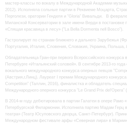
мастер-классы по вокалу в Международной Академии музыки 
2012). Исполняла сольные партии в Реквиеме Моцарта, Страст
Перголези, оратории Генделя и "Gloria" Вивальди. В феврал
Миланской Консерватории в зале имени Верди в постановке 
«Спящая красавица в лесу» ("La Bella Dormenta nell Bosco").
Гастролирует по странам ближнего и дальнего Зарубежья (Фр
Португалия, Италия, Словения, Словакия, Украина, Польша, Л
Обладательница Гран-при первого Всероссийского конкурса в
Петербурге «Итальянский соловей». В сентябре 2013-го года
вокального международного конкурса оперных певцов "Competi
(Австрия,г.Линц). Лауреат I премии Международного конкурса "Al
Competition" (Таллин, 2016), финалистка и обладатель специа
Международного оперного конкурса "Le Grand Prix del’Opera" 
В 2014-м году дебютировала в партии Галатеи в опере Рамо 
Петербургской Филармонии. Исполнила партию Мадам Герц в
театра» (Театр Юсуповского дворца, Санкт-Петербург). Прин
Международном фестивале арфы «Северная лира» в Мариин