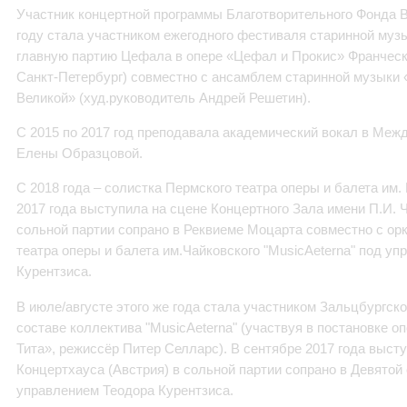
Участник концертной программы Благотворительного Фонда 
году стала участником ежегодного фестиваля старинной музы
главную партию Цефала в опере «Цефал и Прокис» Франческ
Санкт-Петербург) совместно с ансамблем старинной музыки
Великой» (худ.руководитель Андрей Решетин).
С 2015 по 2017 год преподавала академический вокал в Ме
Елены Образцовой.
С 2018 года – солистка Пермского театра оперы и балета им.
2017 года выступила на сцене Концертного Зала имени П.И. 
сольной партии сопрано в Реквиеме Моцарта совместно с ор
театра оперы и балета им.Чайковского "MusicAeterna" под у
Курентзиса.
В июле/августе этого же года стала участником Зальцбургско
составе коллектива "MusicAeterna" (участвуя в постановке
Тита», режиссёр Питер Селларс). В сентябре 2017 года высту
Концертхауса (Австрия) в сольной партии сопрано в Девято
управлением Теодора Курентзиса.