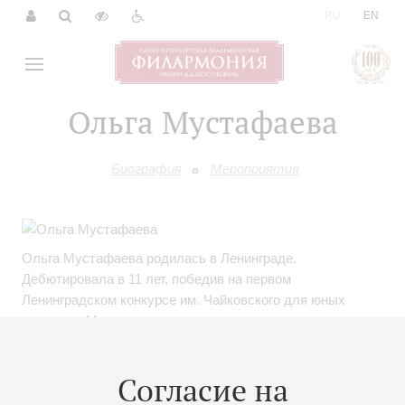
|
RU
EN
Ольга Мустафаева
Биография
Мероприятия
Ольга Мустафаева родилась в Ленинграде.
Дебютировала в 11 лет, победив на первом
Ленинградском конкурсе им. Чайковского для юных
талантов. Много концертировала в разных странах.
Училась в Специальной музыкальной школе при Санкт-
Петербургской консерватории им. Н.А.Римского-
Согласие на
Корсакова у М.В.Вольф. Затем окончила саму
Консерваторию (класс В.Вишневского) и аспирантуру при