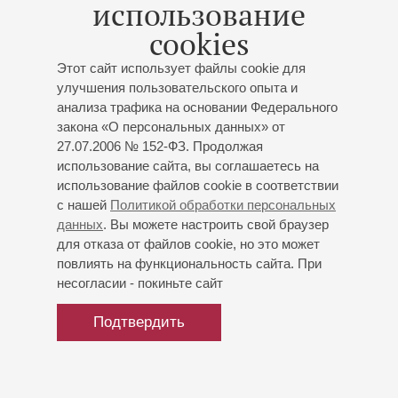
использование
ней (класс С.Иголинского). Вторую аспирантуру Ольга
cookies
закончила в Амстердамской консерватории им.
Свейлинка (Нидерланды) (класс Н.Груберта). На ее
Этот сайт использует файлы cookie для
творческое развитие оказал сильное влияние Л.Берман,
улучшения пользовательского опыта и
у которого она брала частные уроки.
анализа трафика на основании Федерального
закона «О персональных данных» от
В настоящее время живет в Нидерландах, где в 2015 году
27.07.2006 № 152-ФЗ. Продолжая
основала и открыла совместно c голландским
использование сайта, вы соглашаетесь на
дирижером и пианистом Бернардом Тауэном
использование файлов cookie в соответствии
Международную академию фортепианного искусства
с нашей
Политикой обработки персональных
(International Piano Art Academy).
данных
. Вы можете настроить свой браузер
для отказа от файлов cookie, но это может
повлиять на функциональность сайта. При
Среди недавно выпущенных СD: “Live in Concertgebouw
несогласии - покиньте сайт
Amsterdam” и диск c собственными сочинениями,
созданными под впечатлением от картин известной
Подтвердить
голландской художницы и актрисы Г.Дерксен.