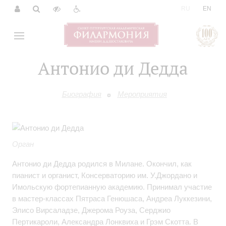
|
RU
EN
Антонио ди Дедда
Биография
Мероприятия
Орган
Антонио ди Дедда родился в Милане. Окончил, как
пианист и органист, Консерваторию им. У.Джордано и
Имольскую фортепианную академию. Принимал участие
в мастер-классах Пятраса Генюшаса, Андреа Луккезини,
Элисо Вирсаладзе, Джерома Роуза, Серджио
Пертикароли, Александра Лонквиха и Грэм Скотта. В