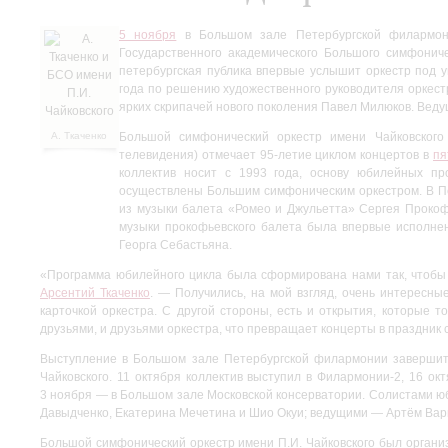
5 ноября
в Большом зале Петербургской филармони
Государственного академического Большого симфониче
петербургская публика впервые услышит оркестр под 
года по решению художественного руководителя оркес
ярких скрипачей нового поколения Павел Милюков. Веду
А. Ткаченко
Большой симфонический оркестр имени Чайковског
и БСО
телевидения) отмечает 95-летие циклом концертов в
пя
имени П.И.
коллектив носит с 1993 года, основу юбилейных п
Чайковского
осуществлены Большим симфоническим оркестром. В Пе
из музыки балета «Ромео и Джульетта» Сергея Прокоф
музыки прокофьевского балета была впервые исполне
Георга Себастьяна.
«Программа юбилейного цикла была сформирована нами так, чтобы 
Арсентий Ткаченко
. — Получились, на мой взгляд, очень интересн
карточкой оркестра. С другой стороны, есть и открытия, которые
друзьями, и друзьями оркестра, что превращает концерты в праздник 
Выступление в Большом зале Петербургской филармонии завершит
Чайковского. 11 октября коллектив выступил в Филармонии‑2, 16 ок
3 ноября — в Большом зале Московской консерватории. Солистами 
Давыдченко, Екатерина Мечетина и Шио Окуи; ведущими — Артём Вар
Большой симфонический оркестр имени П.И. Чайковского был организ