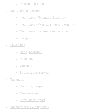
Ресторан и кафе
Фестивали и гастроли
Фестиваль «Площадь Искусств»
Фестиваль «Музыкальная коллекция»
Фестиваль «Барокко в белую ночь»
Гастроли
СМИ о нас
Все публикации
Рецензии
Интервью
Время Шостаковича
Партнеры
Наши партнеры
Фотогалерея
Стать партнером
Просветительские проекты