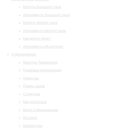
Билеты Большого зала
Абонементы Большого зала
Билеты Малого зала
Абонементы Малого зала
Как купить билет
Абонементы Музитория
О филармонии
Маэстро Темирканов
Правовая информация
Оркестры
Планы залов
Структура
Как добраться
Визит в филармонию
История
Библиотека