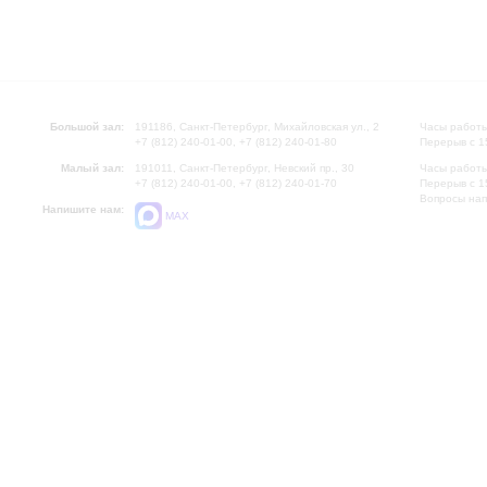
Большой зал:
191186, Санкт-Петербург, Михайловская ул., 2
Часы работы
+7 (812) 240-01-00, +7 (812) 240-01-80
Перерыв с 1
Малый зал:
191011, Санкт-Петербург, Невский пр., 30
Часы работы
+7 (812) 240-01-00, +7 (812) 240-01-70
Перерыв с 1
Вопросы на
Напишите нам:
MAX