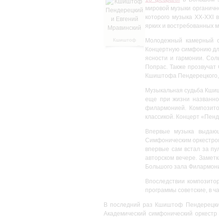
мировой музыки органичн
которого музыка XX-XXI 
ярких и востребованных 
Кшиштоф
Молодежный камерный о
Пендерецкий
Концертную симфонию для
и Евгений
ясности и гармонии. Сол
Мравинский
Попрас. Также прозвучат
Кшиштофа Пендерецкого, 
Музыкальная судьба Кшиш
еще при жизни названно
филармонией. Композито
классикой. Концерт «Пен
Впервые музыка выдающ
Симфоническим оркестром
впервые сам встал за пу
авторском вечере. Заметк
Большого зала Филармони
Впоследствии композитор
программы советские, в ч
В последний раз Кшиштоф Пендерецкий
Академический симфонический оркестр