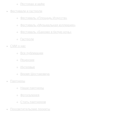
Ресторан и кафе
Фестивали и гастроли
Фестиваль «Площадь Искусств»
Фестиваль «Музыкальная коллекция»
Фестиваль «Барокко в белую ночь»
Гастроли
СМИ о нас
Все публикации
Рецензии
Интервью
Время Шостаковича
Партнеры
Наши партнеры
Фотогалерея
Стать партнером
Просветительские проекты