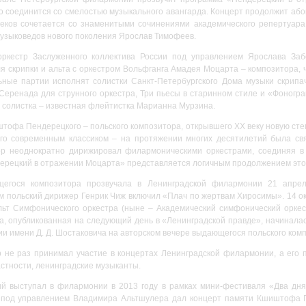
о соединится со смелостью музыкального авангарда. Концерт продолжит або
веков сочетается со знаменитыми сочинениями академического репертуар
музыковедов нового поколения Ярослав Тимофеев.
ркестр Заслуженного коллектива России под управлением Ярослава З
 скрипки и альта с оркестром Вольфганга Амадея Моцарта – композитора, 
ьные партии исполнят солистки Санкт-Петербургского Дома музыки скрипа
 Серенада для струнного оркестра, Три пьесы в старинном стиле и «Фоног
солистка – известная флейтистка Марианна Мурзина.
тофа Пендерецкого – польского композитора, открывшего XX веку новую сте
го современным классиком – на протяжении многих десятилетий была свя
р неоднократно дирижировал филармоническими оркестрами, соединяя в
дерецкий в отражении Моцарта» представляется логичным продолжением это
егося композитора прозвучала в Ленинградской филармонии 21 апреля
 польский дирижер Генрик Чиж включил «Плач по жертвам Хиросимы». 14 
льт Симфонического оркестра (ныне – Академический симфонический орке
а, опубликованная на следующий день в «Ленинградской правде», начиналас
и имени Д. Д. Шостаковича на авторском вечере выдающегося польского ко
 не раз принимал участие в концертах Ленинградской филармонии, а его 
астности, ленинградские музыканты.
 выступал в филармонии в 2013 году в рамках мини-фестиваля «Два дня 
 под управлением Владимира Альтшулера дал концерт памяти Кшиштофа П