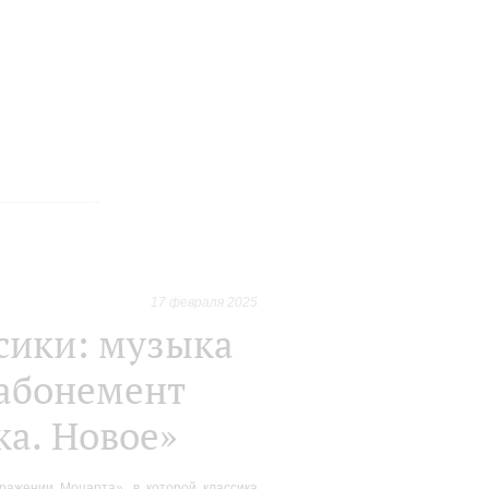
17 февраля 2025
сики: музыка
 абонемент
а. Новое»
ажении Моцарта», в которой классика