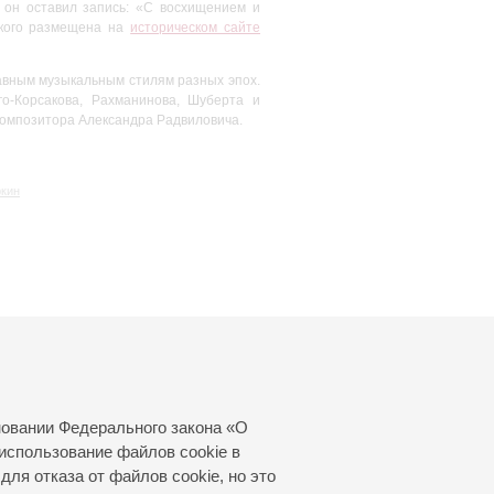
а он оставил запись: «С восхищением и
кого размещена на
историческом сайте
авным музыкальным стилям разных эпох.
о-Корсакова, Рахманинова, Шуберта и
композитора Александра Радвиловича.
ркин
новании Федерального закона «О
использование файлов cookie в
для отказа от файлов cookie, но это