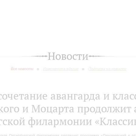
Новости
Все новости
Изменения в афише
Подписка на новости
сочетание авангарда и клас
ого и Моцарта продолжит
гской филармонии «Классик
але Петербургской филармонии прозвучит программа «Пендерецкий в отр