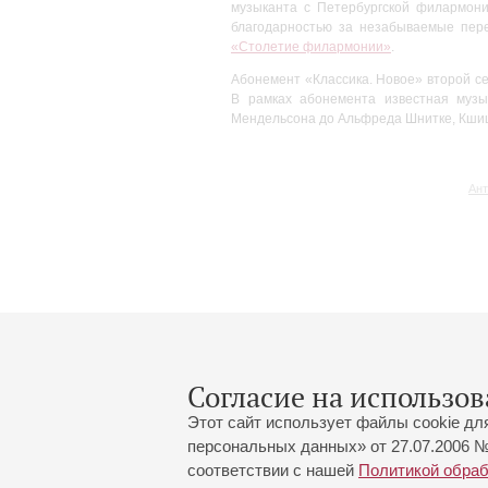
музыканта с Петербургской филармоние
благодарностью за незабываемые пе
«Столетие филармонии»
.
Абонемент «Классика. Новое» второй с
В рамках абонемента известная музы
Мендельсона до Альфреда Шнитке, Кшиш
Ант
Согласие на использов
Этот сайт использует файлы cookie дл
персональных данных» от 27.07.2006 №
соответствии с нашей
Политикой обра