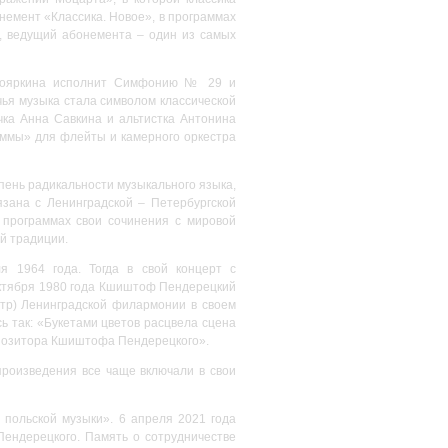
немент «Классика. Новое», в программах
а, ведущий абонемента – один из самых
абояркина исполнит Симфонию № 29 и
чья музыка стала символом классической
чка Анна Савкина и альтистка Антонина
раммы» для флейты и камерного оркестра
пень радикальности музыкального языка,
зана с Ленинградской – Петербургской
 программах свои сочинения с мировой
й традиции.
 1964 года. Тогда в свой концерт с
октября 1980 года Кшиштоф Пендерецкий
стр) Ленинградской филармонии в своем
ь так: «Букетами цветов расцвела сцена
мпозитора Кшиштофа Пендерецкого».
произведения все чаще включали в свои
польской музыки». 6 апреля 2021 года
ендерецкого. Память о сотрудничестве