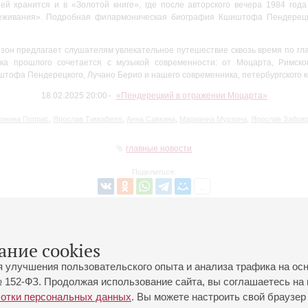
й хранится и в «Золотой книге», где после авторского вечера 1984 год
реживания». Подробная филармоническая биография Кшиштофа Пендерец
езон предлагает слушателям увлекательное путешествие сквозь время по гл
ка прошлого сочетается с музыкой современности: от Моцарта, Римског
тофа Пендерецкого, Лучано Берио и нашего современника, петербургского 
18.02.2025 20:00
«Пендерецкий в отражении Моцарта»
онина Попрас
,
Ярослав Тимофеев
,
Анна Савкина
,
Марианна Мурзина
,
Ярослав Забоя
главные новости
Поделиться:
Вернуться в список
ание cookies
я улучшения пользовательского опыта и анализа трафика на ос
 152-ФЗ. Продолжая использование сайта, вы соглашаетесь на 
ботки персональных данных
. Вы можете настроить свой браузер 