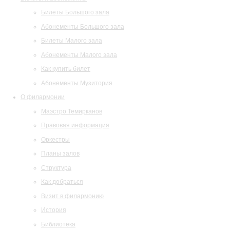
Билеты Большого зала
Абонементы Большого зала
Билеты Малого зала
Абонементы Малого зала
Как купить билет
Абонементы Музитория
О филармонии
Маэстро Темирканов
Правовая информация
Оркестры
Планы залов
Структура
Как добраться
Визит в филармонию
История
Библиотека