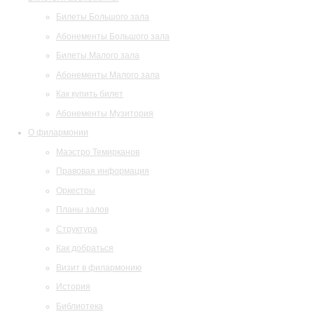
Билеты Большого зала
Абонементы Большого зала
Билеты Малого зала
Абонементы Малого зала
Как купить билет
Абонементы Музитория
О филармонии
Маэстро Темирканов
Правовая информация
Оркестры
Планы залов
Структура
Как добраться
Визит в филармонию
История
Библиотека