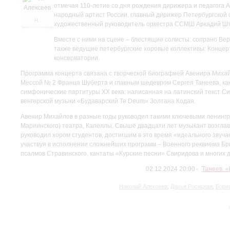
отмечая 110-летие со дня рождения дирижера и педагога А
народный артист России, главный дирижер Петербургской 
Н.
художественный руководитель оркестра ССМШ Аркадий Шт
Алексеев
Вместе с ними на сцене – блестящие солисты: сопрано Вер
также ведущие петербургские хоровые коллективы: Концер
консерватории.
Программа концерта связана с творческой биографией Авенира Михай
Мессой № 2 Франца Шуберта и главным шедевром Сергея Танеева, ка
симфонические партитуры XX века: написанная на латинский текст С
венгерской музыки «Будаварский Te Deum» Золтана Кодая.
Авенир Михайлов в разные годы руководил такими ключевыми ленингра
Мариинского) театра, Капеллы. Свыше двадцати лет музыкант возгла
руководил хором студентов, достигшим в это время «идеального звуч
участвуя в исполнении сложнейших программ – Военного реквиема Б
псалмов Стравинского, кантаты «Курские песни» Свиридова и многих д
02.12.2024 20:00
Танеев. 
Николай Алексеев
,
Дарья Росицкая
,
Бори