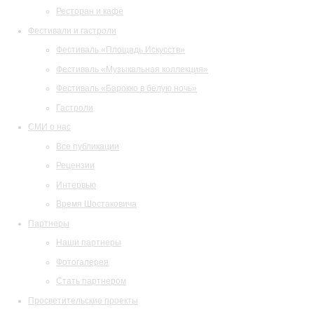
Ресторан и кафе
Фестивали и гастроли
Фестиваль «Площадь Искусств»
Фестиваль «Музыкальная коллекция»
Фестиваль «Барокко в белую ночь»
Гастроли
СМИ о нас
Все публикации
Рецензии
Интервью
Время Шостаковича
Партнеры
Наши партнеры
Фотогалерея
Стать партнером
Просветительские проекты