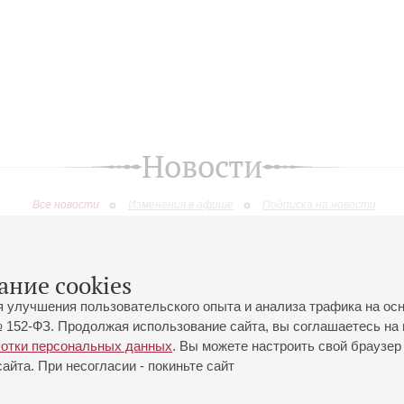
Новости
Все новости
Изменения в афише
Подписка на новости
ание cookies
я улучшения пользовательского опыта и анализа трафика на ос
 152-ФЗ. Продолжая использование сайта, вы соглашаетесь на 
ботки персональных данных
. Вы можете настроить свой браузер 
йта. При несогласии - покиньте сайт
йловская ул., 2
Часы работы кассы Большого зала: с 11:00 до 20:30
0-01-80
Перерыв с 15:00 до 16:00