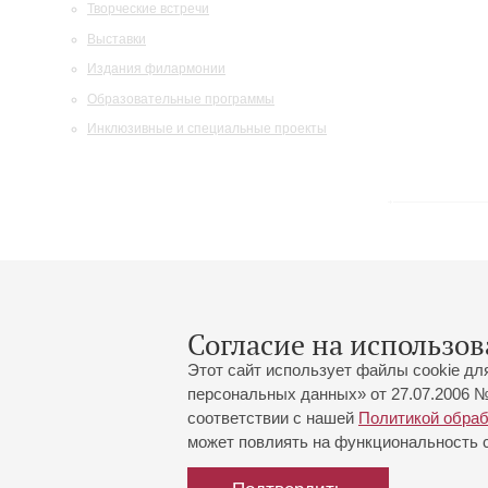
Творческие встречи
Выставки
Издания филармонии
Образовательные программы
Инклюзивные и специальные проекты
Элемент не найден!
Согласие на использов
Этот сайт использует файлы cookie дл
персональных данных» от 27.07.2006 №
соответствии с нашей
Политикой обра
может повлиять на функциональность са
Большой зал:
191186, Санкт-Петербург, Миха
+7 (812) 240-01-00, +7 (812) 24