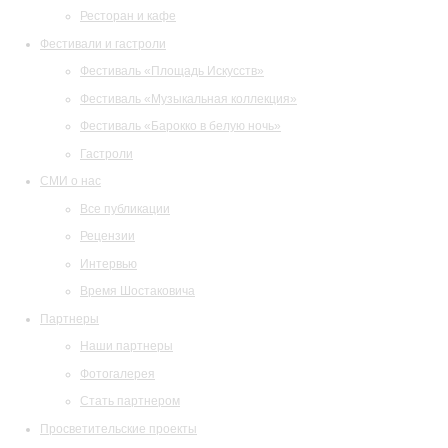
Ресторан и кафе
Фестивали и гастроли
Фестиваль «Площадь Искусств»
Фестиваль «Музыкальная коллекция»
Фестиваль «Барокко в белую ночь»
Гастроли
СМИ о нас
Все публикации
Рецензии
Интервью
Время Шостаковича
Партнеры
Наши партнеры
Фотогалерея
Стать партнером
Просветительские проекты