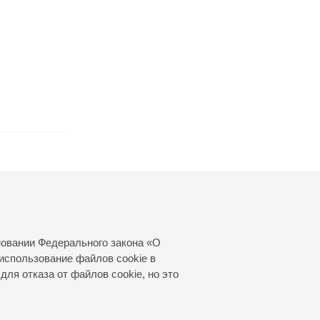
новании Федерального закона «О
использование файлов cookie в
для отказа от файлов cookie, но это
© 2000—2026
«Санкт-Петербургская
филармония им. Д.Д.Шостаковича»