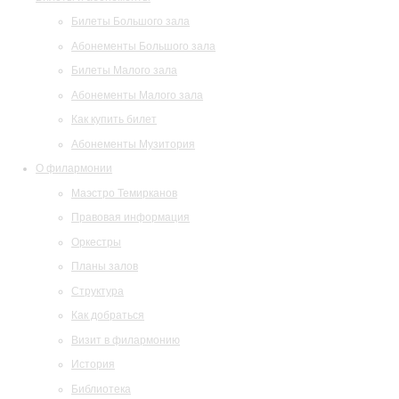
Билеты Большого зала
Абонементы Большого зала
Билеты Малого зала
Абонементы Малого зала
Как купить билет
Абонементы Музитория
О филармонии
Маэстро Темирканов
Правовая информация
Оркестры
Планы залов
Структура
Как добраться
Визит в филармонию
История
Библиотека