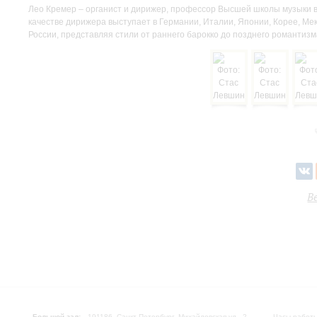
Лео Кремер – органист и дирижер, профессор Высшей школы музыки в
качестве дирижера выступает в Германии, Италии, Японии, Корее, Ме
России, представляя стили от раннего барокко до позднего романтиз
В
Большой зал:
191186, Санкт-Петербург, Михайловская ул., 2
Часы работы