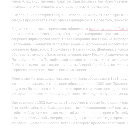
тенор Александр Тимченко, баритон Иван Васильев, бас Илья Мазуро
посвященного легендарным филармоническим премьерам.
С исполнения оратории Гайдна «Сотворение мира» в Петербурге в 18
сегодня продолжает Петербургская филармония. Более того, можно гов
В других концертах исторического абонемента
«Филармония от “Сотв
премьера которой состоялась в Петербурге, симфоническая сюита «Ш
собрания дирижировал автор, Пятая симфония Шостаковича, мировую
Заслуженный коллектив Республики (ныне – Заслуженный коллектив Ро
сочинения Чайковского, Прокофьева, Рахманинова, Шенберга, в испол
абонемента вместе с Заслуженным коллективом России, Академическ
Петербурга, Хором Петербургской консерватории выступят такие дир
Рыбалко, солистами выступят пианисты Андрей Коробейников, Миросл
Сергеева, тенор Олег Лосев, бас Илья Банник.
Формально Петроградская филармония была образована в 1921 году, 
которая неотделима и от истории образованного в 1882 году Придворн
году зала Дворянского собрания, в котором в том числе проходили ко
филармония является преемницей Санкт-Петербургского филармонич
Оно возникло в 1802 году, когда в Петербурге впервые было организ
был необычайным, и, благодаря известию об исполнении этой партитур
любителей музыки возникла мысль об исполнении оратории в Петербу
в столице Российской империи, прошедших весной 1802 года, превзош
филармонического общества, историю которого продолжает сегодня 