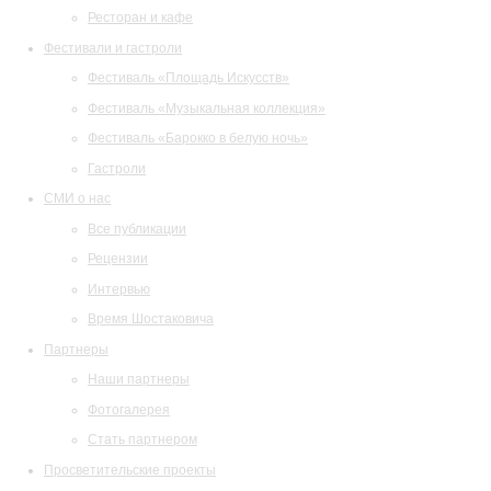
Ресторан и кафе
Фестивали и гастроли
Фестиваль «Площадь Искусств»
Фестиваль «Музыкальная коллекция»
Фестиваль «Барокко в белую ночь»
Гастроли
СМИ о нас
Все публикации
Рецензии
Интервью
Время Шостаковича
Партнеры
Наши партнеры
Фотогалерея
Стать партнером
Просветительские проекты