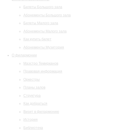
Билеты Большого зала
Абонементы Большого зала
Билеты Малого зала
Абонементы Малого зала
Как купить билет
Абонементы Музитория
О филармонии
Маэстро Темирканов
Правовая информация
Оркестры
Планы залов
Структура
Как добраться
Визит в филармонию
История
Библиотека