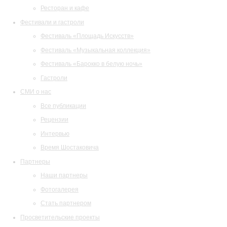
Ресторан и кафе
Фестивали и гастроли
Фестиваль «Площадь Искусств»
Фестиваль «Музыкальная коллекция»
Фестиваль «Барокко в белую ночь»
Гастроли
СМИ о нас
Все публикации
Рецензии
Интервью
Время Шостаковича
Партнеры
Наши партнеры
Фотогалерея
Стать партнером
Просветительские проекты