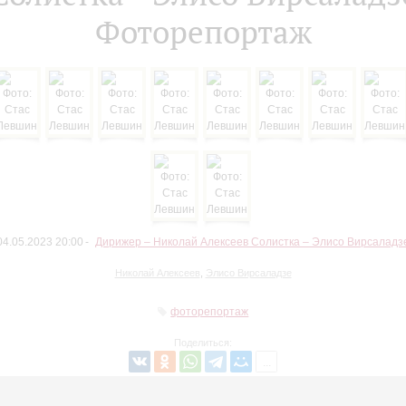
Фоторепортаж
04.05.2023 20:00
Дирижер – Николай Алексеев Солистка – Элисо Вирсаладз
Николай Алексеев
,
Элисо Вирсаладзе
фоторепортаж
Поделиться:
Вернуться в список