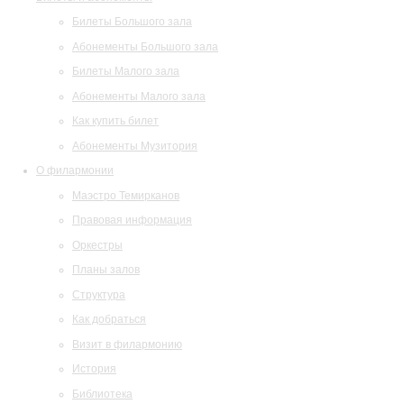
Билеты Большого зала
Абонементы Большого зала
Билеты Малого зала
Абонементы Малого зала
Как купить билет
Абонементы Музитория
О филармонии
Маэстро Темирканов
Правовая информация
Оркестры
Планы залов
Структура
Как добраться
Визит в филармонию
История
Библиотека