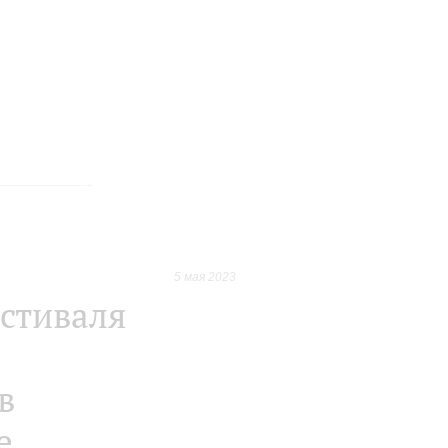
5 мая 2023
стиваля
в
е