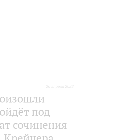
26 апреля 2022
роизошли
ойдёт под
ат сочинения
, Крейцера,