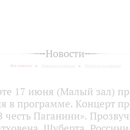
Новости
Все новости
Изменения в афише
Подписка на новости
рте 17 июня (Малый зал) п
я в программе. Концерт пр
В честь Паганини». Прозвуч
тховена, Шуберта, Россини