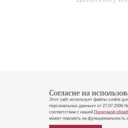
Согласие на использов
Этот сайт использует файлы cookie дл
персональных данных» от 27.07.2006 №
соответствии с нашей
Политикой обра
может повлиять на функциональность са
Большой зал:
191186, Санкт-Петербург, Миха
+7 (812) 240-01-00, +7 (812) 24