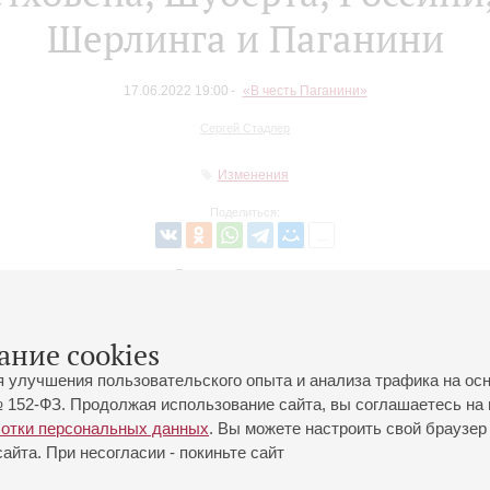
Шерлинга и Паганини
17.06.2022 19:00
«В честь Паганини»
Сергей Стадлер
Изменения
Поделиться:
Вернуться в список
ание cookies
я улучшения пользовательского опыта и анализа трафика на ос
 152-ФЗ. Продолжая использование сайта, вы соглашаетесь на 
ботки персональных данных
. Вы можете настроить свой браузер 
йта. При несогласии - покиньте сайт
йловская ул., 2
Часы работы кассы Большого зала: с 11:00 до 20:30
0-01-80
Перерыв с 15:00 до 16:00