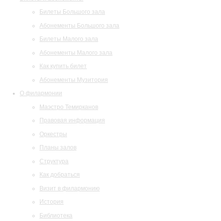
Билеты Большого зала
Абонементы Большого зала
Билеты Малого зала
Абонементы Малого зала
Как купить билет
Абонементы Музитория
О филармонии
Маэстро Темирканов
Правовая информация
Оркестры
Планы залов
Структура
Как добраться
Визит в филармонию
История
Библиотека