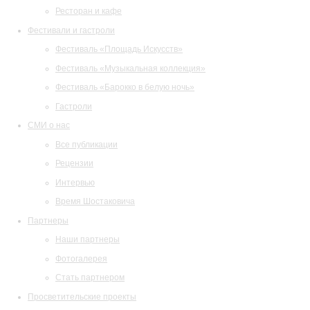
Ресторан и кафе
Фестивали и гастроли
Фестиваль «Площадь Искусств»
Фестиваль «Музыкальная коллекция»
Фестиваль «Барокко в белую ночь»
Гастроли
СМИ о нас
Все публикации
Рецензии
Интервью
Время Шостаковича
Партнеры
Наши партнеры
Фотогалерея
Стать партнером
Просветительские проекты