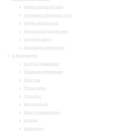
Билеты Большого зала
Абонементы Большого зала
Билеты Малого зала
Абонементы Малого зала
Как купить билет
Абонементы Музитория
О филармонии
Маэстро Темирканов
Правовая информация
Оркестры
Планы залов
Структура
Как добраться
Визит в филармонию
История
Библиотека