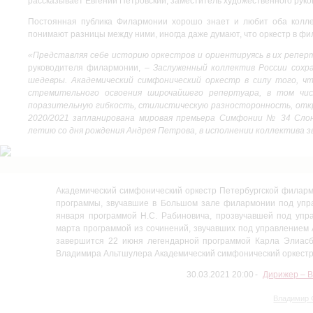
рассказывает Евгений Петровский, заместитель художественного рук
Постоянная публика Филармонии хорошо знает и любит оба коллек
понимают разницы между ними, иногда даже думают, что оркестр в ф
«Представляя себе историю оркестров и ориентируясь в их реперт
руководителя филармонии, –
Заслуженный коллектив России сохр
шедевры. Академический симфонический оркестр в силу того, 
стремительного освоения широчайшего репертуара, в том чис
поразительную гибкость, стилистическую разносторонность, откры
2020/2021 запланирована мировая премьера Cимфонии № 34 Слон
летию со дня рождения Андрея Петрова, в исполнении коллектива з
Академический симфонический оркестр Петербургской филармо
программы, звучавшие в Большом зале филармонии под упра
января программой Н.С. Рабиновича, прозвучавшей под упр
марта программой из сочинений, звучавших под управлением 
завершится 22 июня легендарной программой Карла Элиасбе
Владимира Альтшулера Академический симфонический оркест
30.03.2021 20:00
Дирижер – В
Владимир 