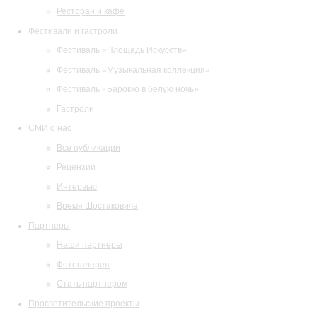
Ресторан и кафе
Фестивали и гастроли
Фестиваль «Площадь Искусств»
Фестиваль «Музыкальная коллекция»
Фестиваль «Барокко в белую ночь»
Гастроли
СМИ о нас
Все публикации
Рецензии
Интервью
Время Шостаковича
Партнеры
Наши партнеры
Фотогалерея
Стать партнером
Просветительские проекты