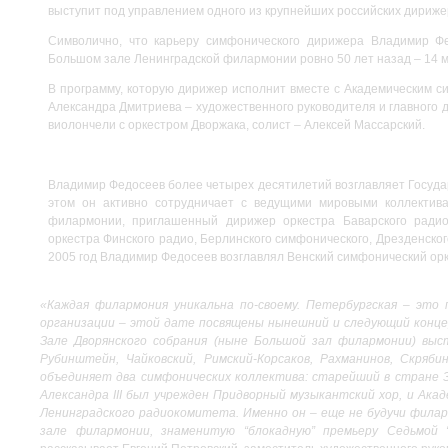
выступит под управлением одного из крупнейших российских дириж
Символично, что карьеру симфонического дирижера Владимир Ф
Большом зале Ленинградской филармонии ровно 50 лет назад – 14 м
В программу, которую дирижер исполнит вместе с Академическим с
Александра Дмитриева – художественного руководителя и главного д
виолончели с оркестром Дворжака, солист – Алексей Массарский.
Владимир Федосеев более четырех десятилетий возглавляет Госуда
этом он активно сотрудничает с ведущими мировыми коллектив
филармонии, приглашенный дирижер оркестра Баварского радио
оркестра Финского радио, Берлинского симфонического, Дрезденског
2005 год Владимир Федосеев возглавлял Венский симфонический ор
«Каждая филармония уникальна по-своему. Петербургская – это
организации – этой дате посвящены нынешний и следующий концерт
Зале Дворянского собрания (ныне Большой зал филармонии) выс
Рубинштейн, Чайковский, Римский-Корсаков, Рахманинов, Скря
объединяет два симфонических коллектива: старейший в стране З
Александра III был учрежден Придворный музыкантский
хор, и Ака
Ленинградского радиокомитета. Именно он – еще не будучи филар
зале филармонии, знаменитую “блокадную” премьеру Седьмой 