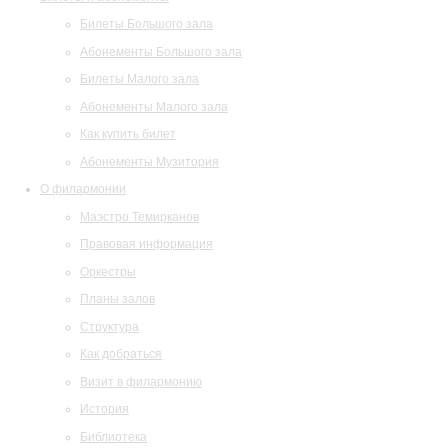
Билеты Большого зала
Абонементы Большого зала
Билеты Малого зала
Абонементы Малого зала
Как купить билет
Абонементы Музитория
О филармонии
Маэстро Темирканов
Правовая информация
Оркестры
Планы залов
Структура
Как добраться
Визит в филармонию
История
Библиотека