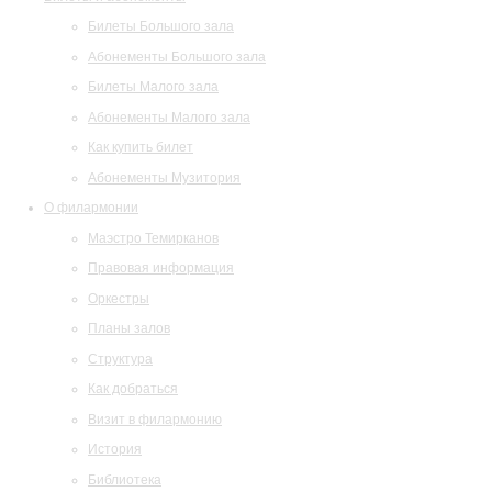
Билеты Большого зала
Абонементы Большого зала
Билеты Малого зала
Абонементы Малого зала
Как купить билет
Абонементы Музитория
О филармонии
Маэстро Темирканов
Правовая информация
Оркестры
Планы залов
Структура
Как добраться
Визит в филармонию
История
Библиотека