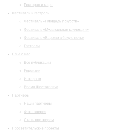
Ресторан и кафе
Фестивали и гастроли
Фестиваль «Площадь Искусств»
Фестиваль «Музыкальная коллекция»
Фестиваль «Барокко в белую ночь»
Гастроли
СМИ о нас
Все публикации
Рецензии
Интервью
Время Шостаковича
Партнеры
Наши партнеры
Фотогалерея
Стать партнером
Просветительские проекты