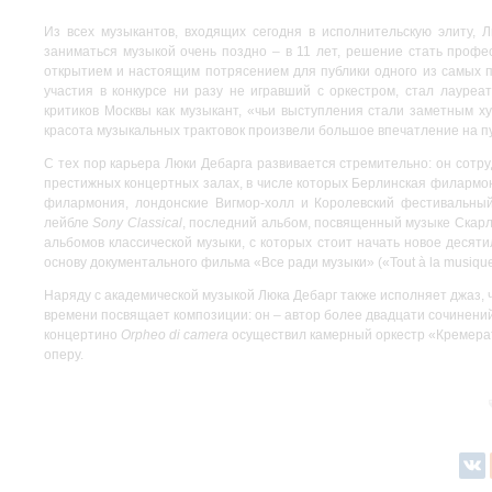
Из всех музыкантов, входящих сегодня в исполнительскую элиту, 
заниматься музыкой очень поздно – в 11 лет, решение стать профе
открытием и настоящим потрясением для публики одного из самых п
участия в конкурсе ни разу не игравший с оркестром, стал лауре
критиков Москвы как музыкант, «чьи выступления стали заметным х
красота музыкальных трактовок произвели большое впечатление на пу
С тех пор карьера Люки Дебарга развивается стремительно: он сот
престижных концертных залах, в числе которых Берлинская филармон
филармония, лондонские Вигмор-холл и Королевский фестивальный 
лейбле
Sony Classical
, последний альбом, посвященный музыке Скар
альбомов классической музыки, с которых стоит начать новое десяти
основу документального фильма «Все ради музыки» («Tout à la musiq
Наряду с академической музыкой Люка Дебарг также исполняет джаз, ч
времени посвящает композиции: он – автор более двадцати сочинени
концертино
Orpheo di camera
осуществил камерный оркестр «Кремерата
оперу.