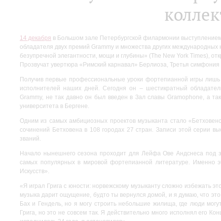
коллек
14 декабря
в Большом зале Петербургской филармонии выступлением 
обладателя двух премий Grammy и множества других международных н
безупречной элегантности, мощи и глубины» (The New York Times), о
Прозвучат увертюра «Римский карнавал» Берлиоза, Третья симфония 
Получив первые профессиональные уроки фортепианной игры лишь в
исполнителей наших дней. Сегодня он – шестикратный обладате
Grammy, не так давно он был введен в Зал славы Gramophone, а т
университета в Бергене.
Одним из самых амбициозных проектов музыканта стало «Бетховенс
сочинений Бетховена в 108 городах 27 стран. Записи этой серии в
званий.
Начало нынешнего сезона проходит для Лейфа Ове Андснеса под зн
самых популярных в мировой фортепианной литературе. Именно э
Искусств».
«Я играл Грига с юности: норвежскому музыканту сложно избежать эт
музыка дарит ощущение, будто ты вернулся домой, и я думаю, что это 
Бах и Гендель, но я могу строить небольшие жилища, где люди могу
Грига, но это не совсем так. Я действительно много исполнял его Кон