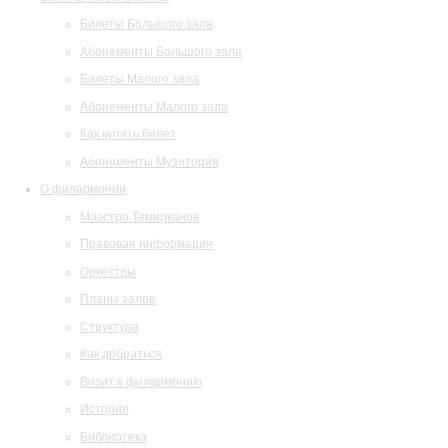
Билеты Большого зала
Абонементы Большого зала
Билеты Малого зала
Абонементы Малого зала
Как купить билет
Абонементы Музитория
О филармонии
Маэстро Темирканов
Правовая информация
Оркестры
Планы залов
Структура
Как добраться
Визит в филармонию
История
Библиотека