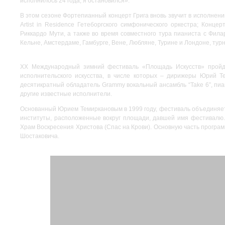
исполнилось 24 года, я остановился».
В этом сезоне Фортепианный концерт Грига вновь звучит в исполнени
Artist in Residence Гетеборгского симфонического оркестра; Конц
Риккардо Мути, а также во время совместного тура пианиста с Фил
Кельне, Амстердаме, Гамбурге, Вене, Любляне, Турине и Лондоне, ту
XX Международный зимний фестиваль «Площадь Искусств» пройде
исполнительского искусства, в числе которых – дирижеры Юрий
десятикратный обладатель Grammy вокальный ансамбль “Take 6”, пи
другие известные исполнители.
Основанный Юрием Темиркановым в 1999 году, фестиваль объединяет 
институты, расположенные вокруг площади, давшей имя фестивалю. 
Храм Воскресения Христова (Спас на Крови). Основную часть програ
Шостаковича.