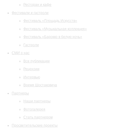
Ресторан и кафе
Фестивали и гастроли
Фестиваль «Площадь Искусств»
Фестиваль «Музыкальная коллекция»
Фестиваль «Барокко в белую ночь»
Гастроли
СМИ о нас
Все публикации
Рецензии
Интервью
Время Шостаковича
Партнеры
Наши партнеры
Фотогалерея
Стать партнером
Просветительские проекты