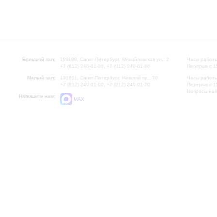
Большой зал:
191186, Санкт-Петербург, Михайловская ул., 2
Часы работы
+7 (812) 240-01-00, +7 (812) 240-01-80
Перерыв с 1
Малый зал:
191011, Санкт-Петербург, Невский пр., 30
Часы работы
+7 (812) 240-01-00, +7 (812) 240-01-70
Перерыв с 1
Вопросы на
Напишите нам:
MAX