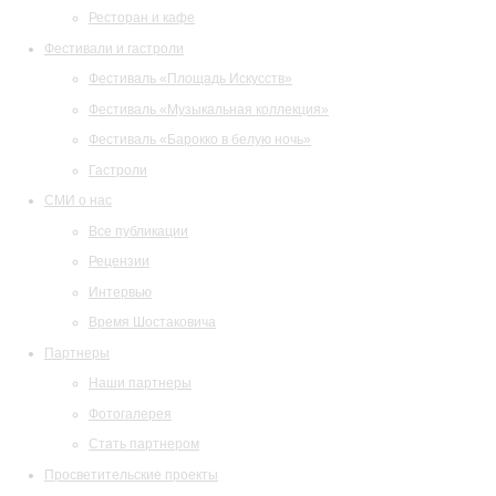
Ресторан и кафе
Фестивали и гастроли
Фестиваль «Площадь Искусств»
Фестиваль «Музыкальная коллекция»
Фестиваль «Барокко в белую ночь»
Гастроли
СМИ о нас
Все публикации
Рецензии
Интервью
Время Шостаковича
Партнеры
Наши партнеры
Фотогалерея
Стать партнером
Просветительские проекты