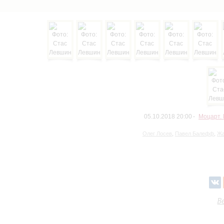
05.10.2018 20:00
Моцарт.
Олег Лосев
,
Павел Балефф
,
Жа
В