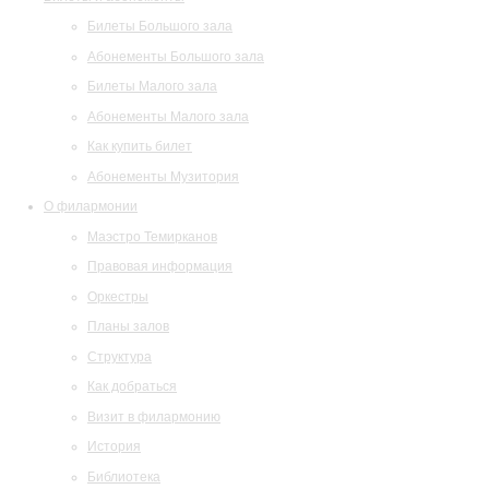
Билеты Большого зала
Абонементы Большого зала
Билеты Малого зала
Абонементы Малого зала
Как купить билет
Абонементы Музитория
О филармонии
Маэстро Темирканов
Правовая информация
Оркестры
Планы залов
Структура
Как добраться
Визит в филармонию
История
Библиотека