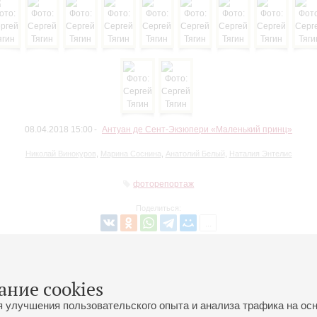
08.04.2018 15:00
Антуан де Сент-Экзюпери «Маленький принц»
Николай Винокуров
,
Марина Соснина
,
Анатолий Белый
,
Наталия Энтелис
фоторепортаж
Поделиться:
Вернуться в список
ание cookies
я улучшения пользовательского опыта и анализа трафика на ос