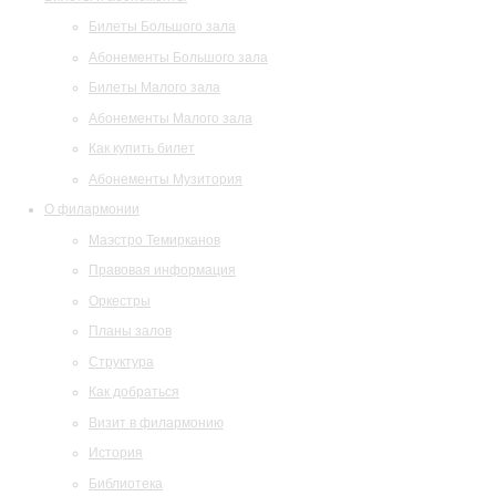
Билеты Большого зала
Абонементы Большого зала
Билеты Малого зала
Абонементы Малого зала
Как купить билет
Абонементы Музитория
О филармонии
Маэстро Темирканов
Правовая информация
Оркестры
Планы залов
Структура
Как добраться
Визит в филармонию
История
Библиотека