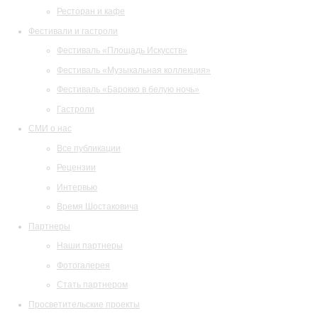
Ресторан и кафе
Фестивали и гастроли
Фестиваль «Площадь Искусств»
Фестиваль «Музыкальная коллекция»
Фестиваль «Барокко в белую ночь»
Гастроли
СМИ о нас
Все публикации
Рецензии
Интервью
Время Шостаковича
Партнеры
Наши партнеры
Фотогалерея
Стать партнером
Просветительские проекты