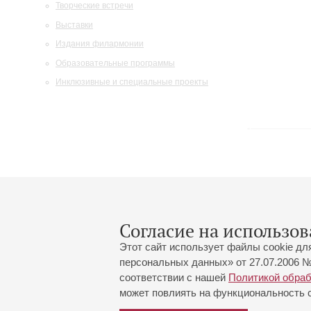
Творческие встречи
Выставки
Издания филармонии
Образовательные программы
Инклюзивные и специальные проекты
Согласие на использов
Этот сайт использует файлы cookie дл
персональных данных» от 27.07.2006 №
соответствии с нашей
Политикой обра
может повлиять на функциональность са
Большой зал:
191186, Санкт-Петербург, Миха
+7 (812) 240-01-00, +7 (812) 24