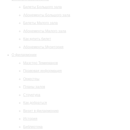
Билеты Большого зала
Абонементы Большого зала
Билеты Малого зала
Абонементы Малого зала
Как купить билет
Абонементы Музитория
О филармонии
Маэстро Темирканов
Правовая информация
Оркестры
Планы залов
Структура
Как добраться
Визит в филармонию
История
Библиотека