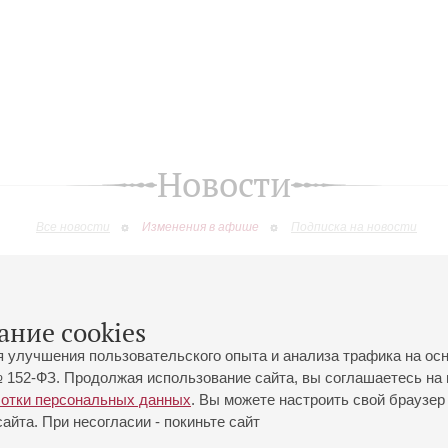
Новости
Все новости
Изменения в афише
Подписка на новости
изменения
ание cookies
я улучшения пользовательского опыта и анализа трафика на ос
 152-ФЗ. Продолжая использование сайта, вы соглашаетесь на 
ботки персональных данных
. Вы можете настроить свой браузер 
йта. При несогласии - покиньте сайт
йловская ул., 2
Часы работы кассы Большого зала: с 11:00 до 20:30
0-01-80
Перерыв с 15:00 до 16:00