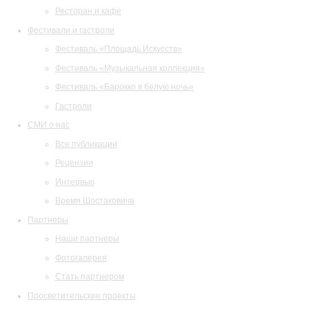
Ресторан и кафе
Фестивали и гастроли
Фестиваль «Площадь Искусств»
Фестиваль «Музыкальная коллекция»
Фестиваль «Барокко в белую ночь»
Гастроли
СМИ о нас
Все публикации
Рецензии
Интервью
Время Шостаковича
Партнеры
Наши партнеры
Фотогалерея
Стать партнером
Просветительские проекты