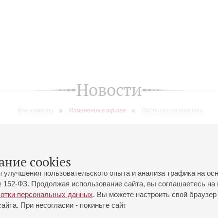
Новости
Все новости
Изменения в афише
Подписка на новости
изменения
ание cookies
я улучшения пользовательского опыта и анализа трафика на ос
 152-ФЗ. Продолжая использование сайта, вы соглашаетесь на 
ботки персональных данных
. Вы можете настроить свой браузер 
йта. При несогласии - покиньте сайт
йловская ул., 2
Часы работы кассы Большого зала: с 11:00 до 20:30
0-01-80
Перерыв с 15:00 до 16:00