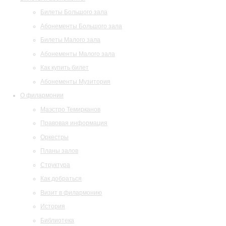
Билеты Большого зала
Абонементы Большого зала
Билеты Малого зала
Абонементы Малого зала
Как купить билет
Абонементы Музитория
О филармонии
Маэстро Темирканов
Правовая информация
Оркестры
Планы залов
Структура
Как добраться
Визит в филармонию
История
Библиотека