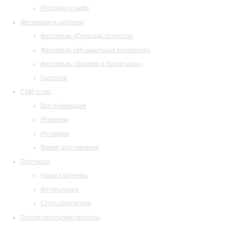
Ресторан и кафе
Фестивали и гастроли
Фестиваль «Площадь Искусств»
Фестиваль «Музыкальная коллекция»
Фестиваль «Барокко в белую ночь»
Гастроли
СМИ о нас
Все публикации
Рецензии
Интервью
Время Шостаковича
Партнеры
Наши партнеры
Фотогалерея
Стать партнером
Просветительские проекты