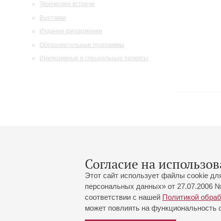
Творческие встречи
Выставки
Издания филармонии
Образовательные программы
Инклюзивные и специальные проекты
Согласие на использов
Этот сайт использует файлы cookie дл
персональных данных» от 27.07.2006 №
соответствии с нашей
Политикой обра
может повлиять на функциональность са
Большой зал:
191186, Санкт-Петербург, Миха
+7 (812) 240-01-00, +7 (812) 24