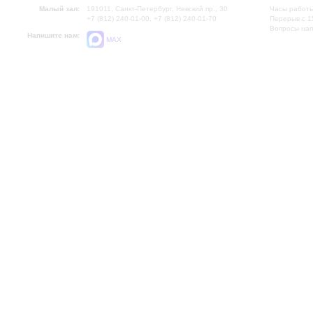
Малый зал:
191011, Санкт-Петербург, Невский пр., 30
Часы работы
+7 (812) 240-01-00, +7 (812) 240-01-70
Перерыв с 1
Вопросы на
Напишите нам:
MAX