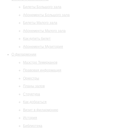
Билеты Большого зала
Абонементы Большого зала
Билеты Малого зала
Абонементы Малого зала
Как купить билет
Абонементы Музитория
О филармонии
Маэстро Темирканов
Правовая информация
Оркестры
Планы залов
Структура
Как добраться
Визит в филармонию
История
Библиотека