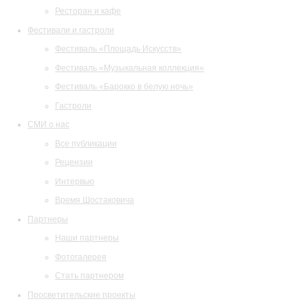
Ресторан и кафе
Фестивали и гастроли
Фестиваль «Площадь Искусств»
Фестиваль «Музыкальная коллекция»
Фестиваль «Барокко в белую ночь»
Гастроли
СМИ о нас
Все публикации
Рецензии
Интервью
Время Шостаковича
Партнеры
Наши партнеры
Фотогалерея
Стать партнером
Просветительские проекты