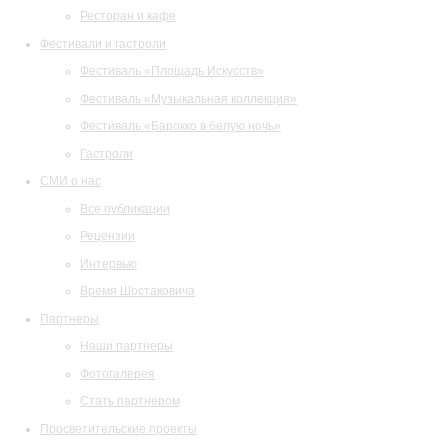
Ресторан и кафе
Фестивали и гастроли
Фестиваль «Площадь Искусств»
Фестиваль «Музыкальная коллекция»
Фестиваль «Барокко в белую ночь»
Гастроли
СМИ о нас
Все публикации
Рецензии
Интервью
Время Шостаковича
Партнеры
Наши партнеры
Фотогалерея
Стать партнером
Просветительские проекты