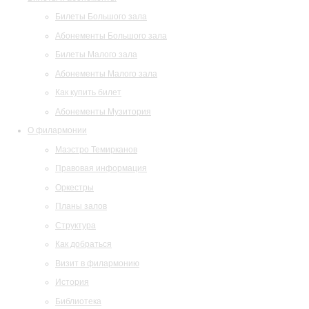
Билеты Большого зала
Абонементы Большого зала
Билеты Малого зала
Абонементы Малого зала
Как купить билет
Абонементы Музитория
О филармонии
Маэстро Темирканов
Правовая информация
Оркестры
Планы залов
Структура
Как добраться
Визит в филармонию
История
Библиотека