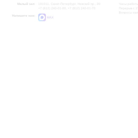
Малый зал:
191011, Санкт-Петербург, Невский пр., 30
Часы работы
+7 (812) 240-01-00, +7 (812) 240-01-70
Перерыв с 1
Вопросы на
Напишите нам:
MAX