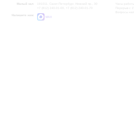
Малый зал:
191011, Санкт-Петербург, Невский пр., 30
Часы работы
+7 (812) 240-01-00, +7 (812) 240-01-70
Перерыв с 1
Вопросы на
Напишите нам:
MAX