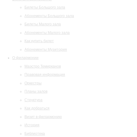
Билеты Большого зала
Абонементы Большого зала
Билеты Малого зала
Абонементы Малого зала
Как купить билет
Абонементы Музитория
О филармонии
Маэстро Темирканов
Правовая информация
Оркестры
Планы залов
Структура
Как добраться
Визит в филармонию
История
Библиотека