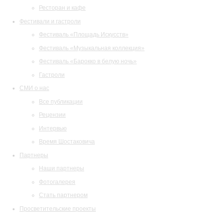
Ресторан и кафе
Фестивали и гастроли
Фестиваль «Площадь Искусств»
Фестиваль «Музыкальная коллекция»
Фестиваль «Барокко в белую ночь»
Гастроли
СМИ о нас
Все публикации
Рецензии
Интервью
Время Шостаковича
Партнеры
Наши партнеры
Фотогалерея
Стать партнером
Просветительские проекты