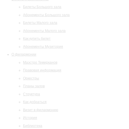
Билеты Большого зала
Абонементы Большого зала
Билеты Малого зала
Абонементы Малого зала
Как купить билет
Абонементы Музитория
О филармонии
Маэстро Темирканов
Правовая информация
Оркестры
Планы залов
Структура
Как добраться
Визит в филармонию
История
Библиотека