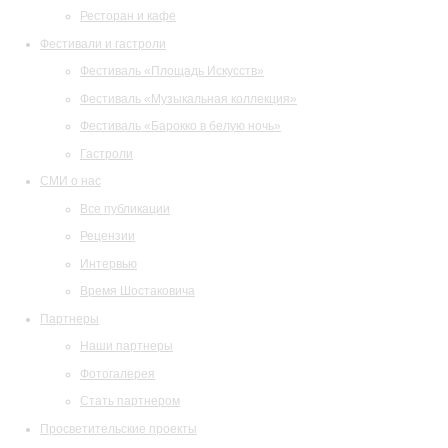
Ресторан и кафе
Фестивали и гастроли
Фестиваль «Площадь Искусств»
Фестиваль «Музыкальная коллекция»
Фестиваль «Барокко в белую ночь»
Гастроли
СМИ о нас
Все публикации
Рецензии
Интервью
Время Шостаковича
Партнеры
Наши партнеры
Фотогалерея
Стать партнером
Просветительские проекты