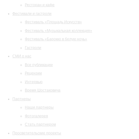
Ресторан и кафе
Фестивали и гастроли
Фестиваль «Площадь Искусств»
Фестиваль «Музыкальная коллекция»
Фестиваль «Барокко в белую ночь»
Гастроли
СМИ о нас
Все публикации
Рецензии
Интервью
Время Шостаковича
Партнеры
Наши партнеры
Фотогалерея
Стать партнером
Просветительские проекты