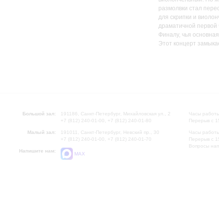
размолвки стал пере
для скрипки и виолон
драматичной первой ч
Финалу, чья основна
Этот концерт замыкае
Большой зал:
191186, Санкт-Петербург, Михайловская ул., 2
Часы работы
+7 (812) 240-01-00, +7 (812) 240-01-80
Перерыв с 1
Малый зал:
191011, Санкт-Петербург, Невский пр., 30
Часы работы
+7 (812) 240-01-00, +7 (812) 240-01-70
Перерыв с 1
Вопросы на
Напишите нам:
MAX