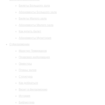
Билеты Большого зала
Абонементы Большого зала
Билеты Малого зала
Абонементы Малого зала
Как купить билет
Абонементы Музитория
О филармонии
Маэстро Темирканов
Правовая информация
Оркестры
Планы залов
Структура
Как добраться
Визит в филармонию
История
Библиотека