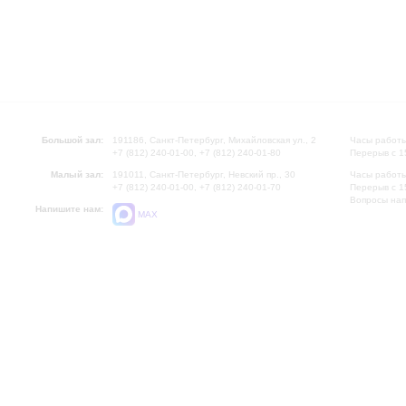
Большой зал:
191186, Санкт-Петербург, Михайловская ул., 2
Часы работы
+7 (812) 240-01-00, +7 (812) 240-01-80
Перерыв с 1
Малый зал:
191011, Санкт-Петербург, Невский пр., 30
Часы работы
+7 (812) 240-01-00, +7 (812) 240-01-70
Перерыв с 1
Вопросы на
Напишите нам:
MAX