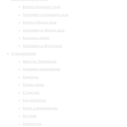
Билеты Большого зала
Абонементы Большого зала
Билеты Малого зала
Абонементы Малого зала
Как купить билет
Абонементы Музитория
О филармонии
Маэстро Темирканов
Правовая информация
Оркестры
Планы залов
Структура
Как добраться
Визит в филармонию
История
Библиотека