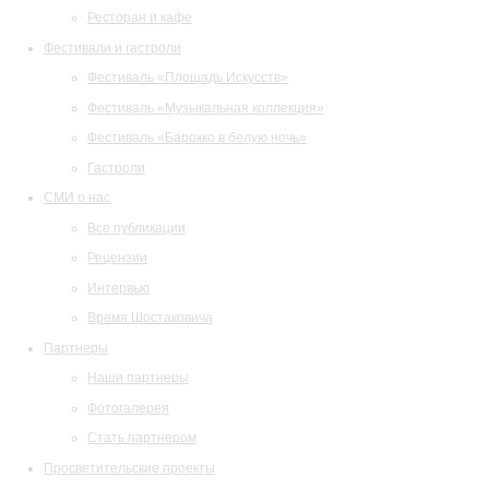
Ресторан и кафе
Фестивали и гастроли
Фестиваль «Площадь Искусств»
Фестиваль «Музыкальная коллекция»
Фестиваль «Барокко в белую ночь»
Гастроли
СМИ о нас
Все публикации
Рецензии
Интервью
Время Шостаковича
Партнеры
Наши партнеры
Фотогалерея
Стать партнером
Просветительские проекты