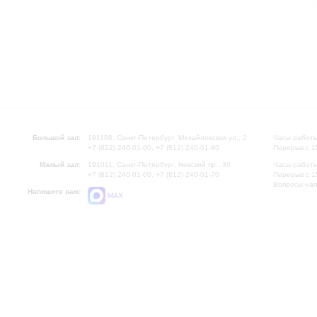
Большой зал:
191186, Санкт-Петербург, Михайловская ул., 2
Часы работы
+7 (812) 240-01-00, +7 (812) 240-01-80
Перерыв с 1
Малый зал:
191011, Санкт-Петербург, Невский пр., 30
Часы работы
+7 (812) 240-01-00, +7 (812) 240-01-70
Перерыв с 1
Вопросы на
Напишите нам:
MAX