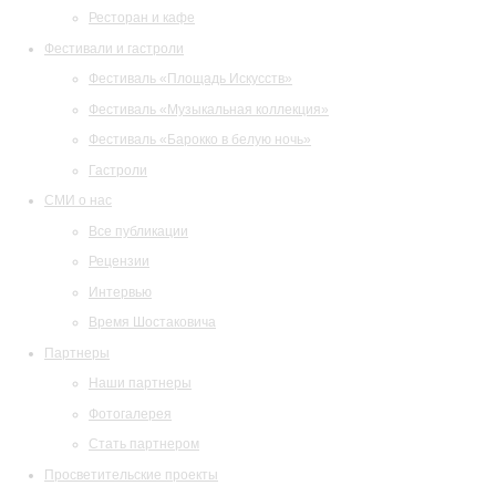
Ресторан и кафе
Фестивали и гастроли
Фестиваль «Площадь Искусств»
Фестиваль «Музыкальная коллекция»
Фестиваль «Барокко в белую ночь»
Гастроли
СМИ о нас
Все публикации
Рецензии
Интервью
Время Шостаковича
Партнеры
Наши партнеры
Фотогалерея
Стать партнером
Просветительские проекты