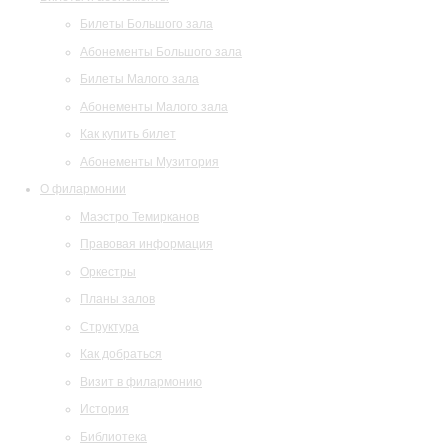
Билеты Большого зала
Абонементы Большого зала
Билеты Малого зала
Абонементы Малого зала
Как купить билет
Абонементы Музитория
О филармонии
Маэстро Темирканов
Правовая информация
Оркестры
Планы залов
Структура
Как добраться
Визит в филармонию
История
Библиотека