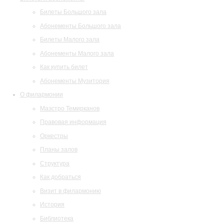
Билеты Большого зала
Абонементы Большого зала
Билеты Малого зала
Абонементы Малого зала
Как купить билет
Абонементы Музитория
О филармонии
Маэстро Темирканов
Правовая информация
Оркестры
Планы залов
Структура
Как добраться
Визит в филармонию
История
Библиотека