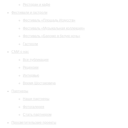
Ресторан и кафе
Фестивали и гастроли
Фестиваль «Площадь Искусств»
Фестиваль «Музыкальная коллекция»
Фестиваль «Барокко в белую ночь»
Гастроли
СМИ о нас
Все публикации
Рецензии
Интервью
Время Шостаковича
Партнеры
Наши партнеры
Фотогалерея
Стать партнером
Просветительские проекты