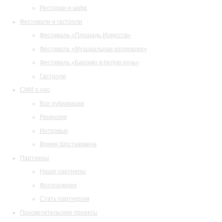
Ресторан и кафе
Фестивали и гастроли
Фестиваль «Площадь Искусств»
Фестиваль «Музыкальная коллекция»
Фестиваль «Барокко в белую ночь»
Гастроли
СМИ о нас
Все публикации
Рецензии
Интервью
Время Шостаковича
Партнеры
Наши партнеры
Фотогалерея
Стать партнером
Просветительские проекты