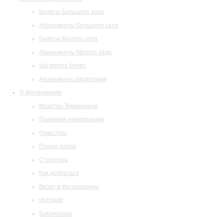
Билеты Большого зала
Абонементы Большого зала
Билеты Малого зала
Абонементы Малого зала
Как купить билет
Абонементы Музитория
О филармонии
Маэстро Темирканов
Правовая информация
Оркестры
Планы залов
Структура
Как добраться
Визит в филармонию
История
Библиотека