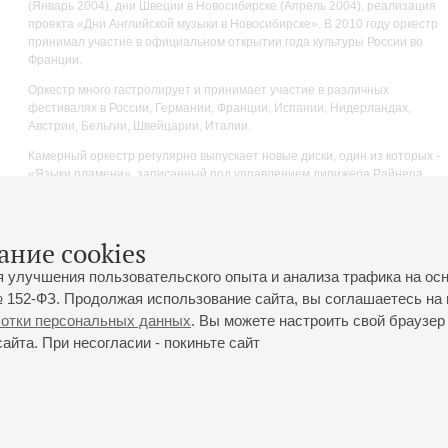
(Январь 2004), дни Швеции в Новосибирске (Апрель 2004), реализация
проекта «Дни Английской музыки в Новосибирске». В 2010 году оркестр
принимал участие в официальном открытии года культуры России во
Франции.
Оркестр много гастролирует и принимает участие в различных
фестивалях в России, Германии, Франции, Испании, Нидерландах,
Австрии, Бельгии, Швейцарии, Италии.
Камерный оркестр регулярно выпускает новые диски, один из которых -
«Языки пламени», записанный под управлением дирижера Райнера
Хельда из Швейцарии вошел в двадцатку лучших записей по версии
«Выбор критиков 2012 года» британского журнала Граммофон.
ание cookies
я улучшения пользовательского опыта и анализа трафика на ос
 152-ФЗ. Продолжая использование сайта, вы соглашаетесь на 
ботки персональных данных
. Вы можете настроить свой браузер 
йта. При несогласии - покиньте сайт
йловская ул., 2
Часы работы кассы Большого зала: с 11:00 до 20:30
0-01-80
Перерыв с 15:00 до 16:00
ий пр., 30
Часы работы кассы Малого зала: с 11:00 до 19:00
0-01-70
Перерыв с 15:00 до 16:00
Вопросы направляйте на
ticket@philharmonia.spb.ru