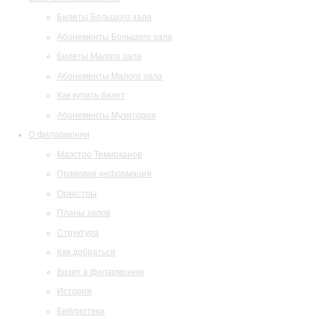
Билеты Большого зала
Абонементы Большого зала
Билеты Малого зала
Абонементы Малого зала
Как купить билет
Абонементы Музитория
О филармонии
Маэстро Темирканов
Правовая информация
Оркестры
Планы залов
Структура
Как добраться
Визит в филармонию
История
Библиотека