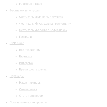
Ресторан и кафе
Фестивали и гастроли
Фестиваль «Площадь Искусств»
Фестиваль «Музыкальная коллекция»
Фестиваль «Барокко в белую ночь»
Гастроли
СМИ о нас
Все публикации
Рецензии
Интервью
Время Шостаковича
Партнеры
Наши партнеры
Фотогалерея
Стать партнером
Просветительские проекты