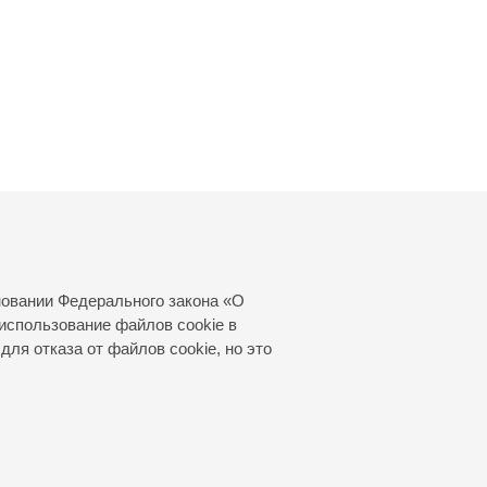
новании Федерального закона «О
использование файлов cookie в
для отказа от файлов cookie, но это
© 2000—2026
«Санкт-Петербургская
филармония им. Д.Д.Шостаковича»