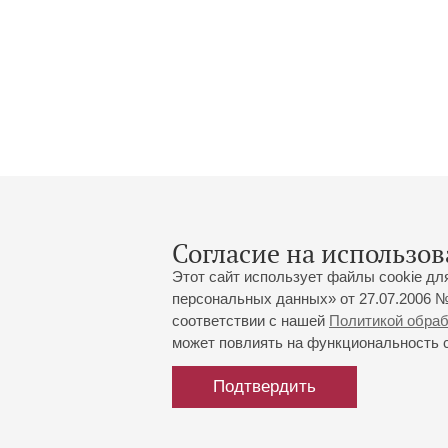
Согласие на использов
Этот сайт использует файлы cookie дл
персональных данных» от 27.07.2006 №
соответствии с нашей
Политикой обра
может повлиять на функциональность са
Большой зал:
191186, Санкт-Петербург, Миха
+7 (812) 240-01-00, +7 (812) 24
Подтвердить
Малый зал:
191011, Санкт-Петербург, Невск
+7 (812) 240-01-00, +7 (812) 24
Напишите нам:
MAX