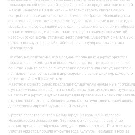
всем мире своей скрипичной школой, ярчайшие представители которой 
Максим Венгеров и Вадим Репин – в первых строках списков самых
востребованных музыкантов мира. Камерный Оркестр Новосибирской
филармонии, в составе которого молодые, талантливые и полные идей
музыканты, на сегодняшний день один из самых популярных и любимых 
городе коллективов, с честью продолжающего традиции знаменитой
новосибирской школы струнных инструментов. Существуя с начала 90х,
оркестр пользуется славой стабильного и популярного коллектива
Новосибирска.
Поэтому неудивительно, что в родном городе на концертах оркестра
всегда аншлаг. Ведь каждая программа оркестра – интересное и яркое
событие, будь то сольное выступление оркестра или сотрудничество с
приглашенными солистами и дирижерами. Главный дирижер камерного
оркестра – Алим Шахмаметьев.
Маэстро и оркестр смело предлагают слушателям необычные программ
с участием исполнителей на разнообразных экзотических инструментах
на своих концертах, ищут новые пути для привлечения новых слушател
в концертные залы, приобщения молодёжной аудитории к высочайшим
достижениям мировой музыкальной культуры.
Оркестр является центром международных музыкальных связей
Новосибирской филармонии. Этот коллектив постоянно выступает
инициатором разнообразных международных проектов. При активном
участии оркестра прошли открытие года Культуры Германии в России