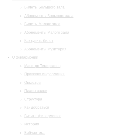
Билеты Большого зала
Абонементы Большого зала
Билеты Малого зала
Абонементы Малого зала
Как купить билет
Абонементы Музитория
О филармонии
Маэстро Темирканов
Правовая информация
Оркестры
Планы залов
Структура
Как добраться
Визит в филармонию
История
Библиотека