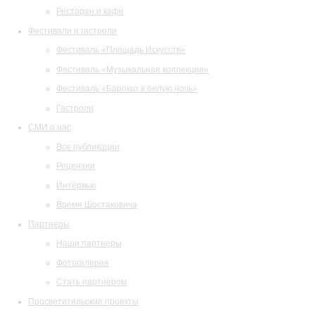
Ресторан и кафе
Фестивали и гастроли
Фестиваль «Площадь Искусств»
Фестиваль «Музыкальная коллекция»
Фестиваль «Барокко в белую ночь»
Гастроли
СМИ о нас
Все публикации
Рецензии
Интервью
Время Шостаковича
Партнеры
Наши партнеры
Фотогалерея
Стать партнером
Просветительские проекты