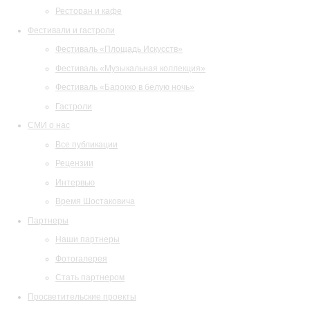
Ресторан и кафе
Фестивали и гастроли
Фестиваль «Площадь Искусств»
Фестиваль «Музыкальная коллекция»
Фестиваль «Барокко в белую ночь»
Гастроли
СМИ о нас
Все публикации
Рецензии
Интервью
Время Шостаковича
Партнеры
Наши партнеры
Фотогалерея
Стать партнером
Просветительские проекты