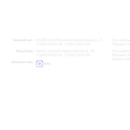
Большой зал:
191186, Санкт-Петербург, Михайловская ул., 2
Часы работы
+7 (812) 240-01-00, +7 (812) 240-01-80
Перерыв с 1
Малый зал:
191011, Санкт-Петербург, Невский пр., 30
Часы работы
+7 (812) 240-01-00, +7 (812) 240-01-70
Перерыв с 1
Вопросы на
Напишите нам:
MAX