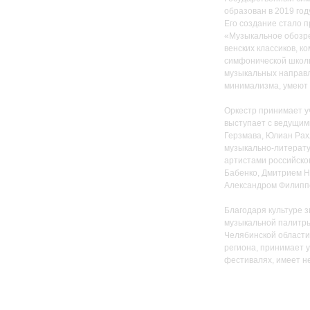
образован в 2019 го
Его создание стало 
«Музыкальное обозре
венских классиков, к
симфонической школ
музыкальных направл
минимализма, умеют 
Оркестр принимает у
выступает с ведущим
Герзмава, Юлиан Рах
музыкально-литерату
артистами российско
Бабенко, Дмитрием Н
Александром Филипп
Благодаря культуре з
музыкальной палитр
Челябинской области 
региона, принимает 
фестивалях, имеет н