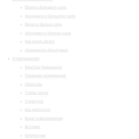
Билеты Большого зала
Абонементы Большого зала
Билеты Малого зала
Абонементы Малого зала
Как купить билет
Абонементы Музитория
О филармонии
Маэстро Темирканов
Правовая информация
Оркестры
Планы залов
Структура
Как добраться
Визит в филармонию
История
Библиотека